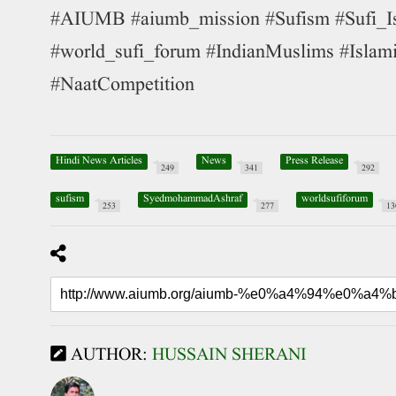
#AIUMB #aiumb_mission #Sufism #Sufi_I
#world_sufi_forum #IndianMuslims #Islami
#NaatCompetition
Hindi News Articles
News
Press Release
249
341
292
sufism
SyedmohammadAshraf
worldsufiforum
253
277
13
AUTHOR:
HUSSAIN SHERANI