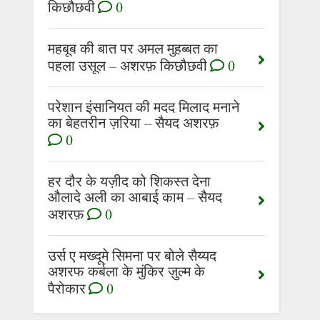
किछौछवी
0
महबूब की बात पर अमल मुहब्बत का
पहला उसूल – अशरफ़ किछौछवी
0
परेशान इंसानियत की मदद मिलाद मनाने
का बेहतरीन ज़रिया – सैयद अशरफ़
0
हर दौर के यज़ीद को शिकस्त देना
औलादे अली का आबाई काम – सैयद
अशरफ़
0
उर्स ए मख्दूमे सिमना पर बोले सैय्यद
अशरफ कर्बला के मुंकिर ज़ुल्म के
पैरोकार
0