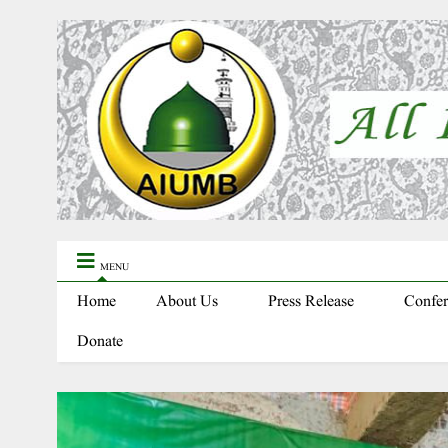
MENU
Home
About Us
Press Release
Confer
Donate