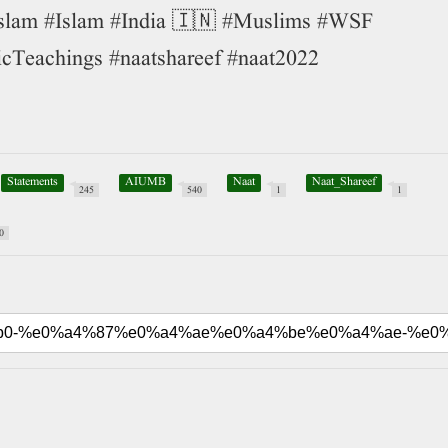
slam #Islam #India 🇮🇳 #Muslims #WSF
cTeachings #naatshareef #naat2022
Statements
AIUMB
Naat
Naat_Shareef
245
540
1
1
0