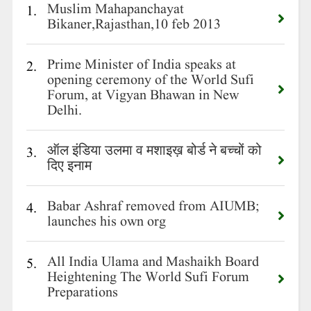
Muslim Mahapanchayat
1.
Bikaner,Rajasthan,10 feb 2013
Prime Minister of India speaks at
2.
opening ceremony of the World Sufi
Forum, at Vigyan Bhawan in New
Delhi.
ऑल इंडिया उलमा व मशाइख़ बोर्ड ने बच्चों को
3.
दिए इनाम
Babar Ashraf removed from AIUMB;
4.
launches his own org
All India Ulama and Mashaikh Board
5.
Heightening The World Sufi Forum
Preparations