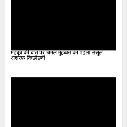
महबूब की बात पर अमल मुहब्बत का पहला उसूल –
अशरफ़ किछौछवी