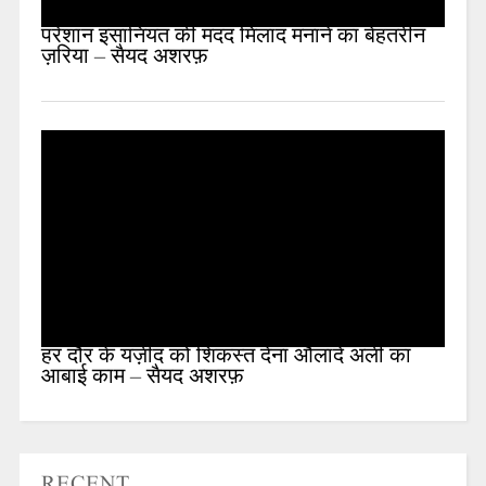
परेशान इंसानियत की मदद मिलाद मनाने का बेहतरीन
ज़रिया – सैयद अशरफ़
हर दौर के यज़ीद को शिकस्त देना औलादे अली का
आबाई काम – सैयद अशरफ़
RECENT