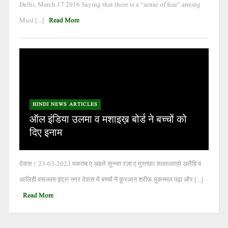
Delhi, March 17 2016 Saying that there is a “sense of fear” among
Musl [...]
Read More
HINDI NEWS ARTICLES
ऑल इंडिया उलमा व मशाइख़ बोर्ड ने बच्चों को
दिए इनाम
देवास। 23-03-2023 मकतब ए अहले सुन्नत रज़ा ए मुस्तफ़ा सल्लल्लाहो अ़लैहि व
आलिही वसल्लम इंद्रा नगर देवास में बच्चों ने क़ुरआन शरीफ़ मुकम्मल पढ़ा और [...]
Read More