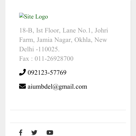
18-B, Ist Floor, Lane No.1, Johri
Farm, Jamia Nagar, Okhla, New
Delhi -110025.
Fax : 011-26928700
092123-57769
aiumbdel@gmail.com