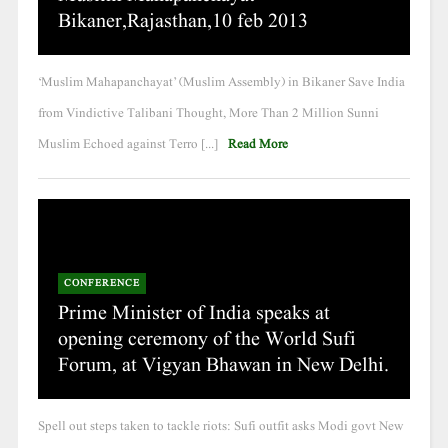
Bikaner,Rajasthan,10 feb 2013
‘Muslim Mahapanchayat’ (Muslim Assembly) in Bikaner Save India
from Vindictive Talibani Thought, More Than 2 Million Sunni
Muslim Echoed against Terro [...]
Read More
CONFERENCE
Prime Minister of India speaks at
opening ceremony of the World Sufi
Forum, at Vigyan Bhawan in New Delhi.
Spell out steps taken to tackle riots: Sufi outfit asks Modi govt New