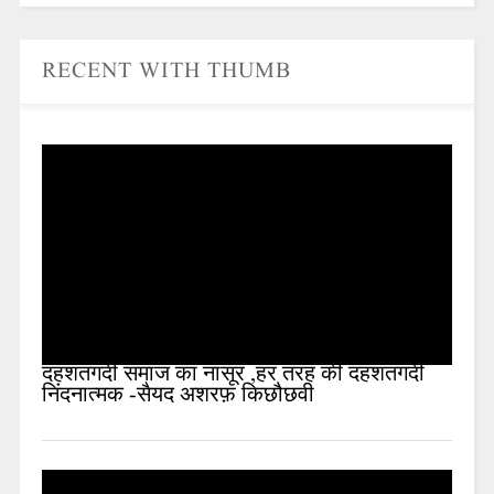
RECENT WITH THUMB
दहशतगर्दी समाज का नासूर ,हर तरह की दहशतगर्दी
निंदनात्मक -सैयद अशरफ़ किछौछवी