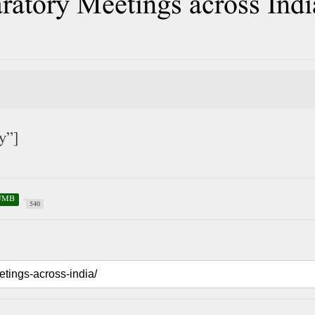
ratory Meetings across Indi
y”]
UMB
540