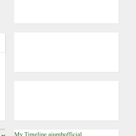
ost
My Timeline aiumbofficial