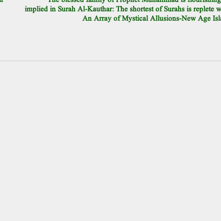
ir
The blessed family of Prophet Muhammad is flourishing
implied in Surah Al-Kauthar: The shortest of Surahs is replete w
An Array of Mystical Allusions-New Age Is