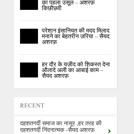
का पहला उसूल – अशरफ़
किछौछवी
परेशान इंसानियत की मदद मिलाद
मनाने का बेहतरीन ज़रिया – सैयद
अशरफ़
हर दौर के यज़ीद को शिकस्त देना
औलादे अली का आबाई काम –
सैयद अशरफ़
RECENT
दहशतगर्दी समाज का नासूर ,हर तरह की
दहशतगर्दी निंदनात्मक -सैयद अशरफ़