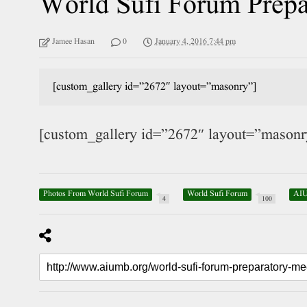
World Sufi Forum Prepa
Jamee Hasan
0
January 4, 2016 7:44 pm
[custom_gallery id=”2672″ layout=”masonry”]
[custom_gallery id=”2672″ layout=”masonr
Photos From World Sufi Forum
World Sufi Forum
AI
4
100