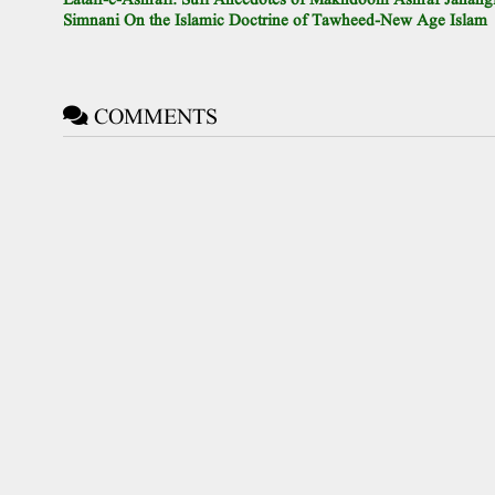
Lataif-e-Ashrafi: Sufi Anecdotes of Makhdoom Ashraf Jahang
Simnani On the Islamic Doctrine of Tawheed-New Age Islam
COMMENTS