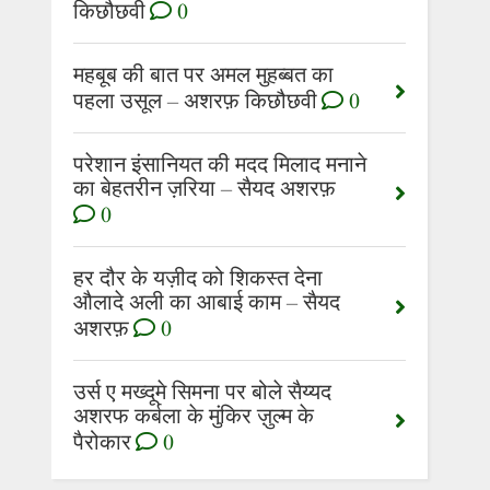
किछौछवी
0
महबूब की बात पर अमल मुहब्बत का
पहला उसूल – अशरफ़ किछौछवी
0
परेशान इंसानियत की मदद मिलाद मनाने
का बेहतरीन ज़रिया – सैयद अशरफ़
0
हर दौर के यज़ीद को शिकस्त देना
औलादे अली का आबाई काम – सैयद
अशरफ़
0
उर्स ए मख्दूमे सिमना पर बोले सैय्यद
अशरफ कर्बला के मुंकिर ज़ुल्म के
पैरोकार
0