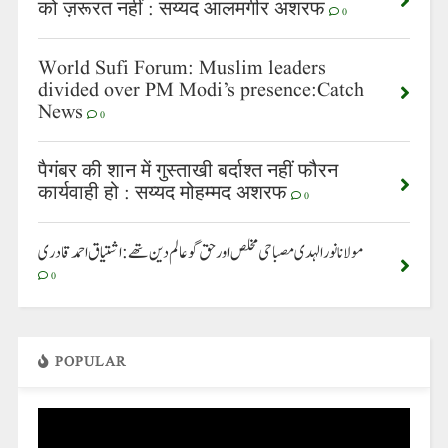
को ज़रूरत नहीं : सय्यद आलमगीर अशरफ
0
World Sufi Forum: Muslim leaders
divided over PM Modi’s presence:Catch
News
0
पैगंबर की शान में गुस्ताखी बर्दाश्त नहीं फौरन
कार्यवाही हो : सय्यद मोहम्मद अशरफ
0
مولانا نورالہدی مصباحی مخلص اور حق گو عالم دین تھے: اشتیاق احمد قادری
0
POPULAR