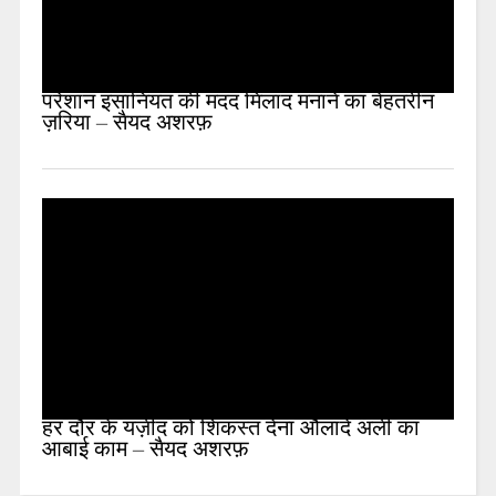
परेशान इंसानियत की मदद मिलाद मनाने का बेहतरीन
ज़रिया – सैयद अशरफ़
हर दौर के यज़ीद को शिकस्त देना औलादे अली का
आबाई काम – सैयद अशरफ़