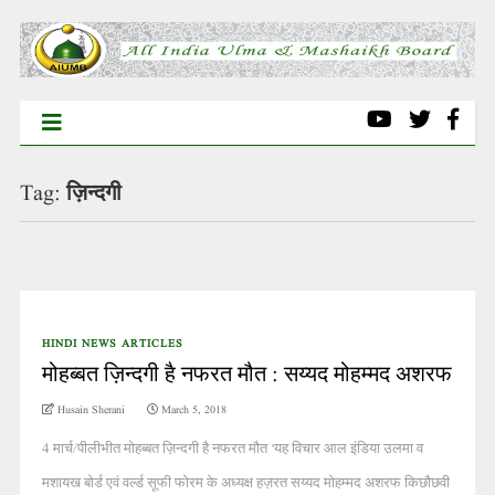
Tag:
ज़िन्दगी
HINDI NEWS ARTICLES
मोहब्बत ज़िन्दगी है नफरत मौत : सय्यद मोहम्मद अशरफ
Husain Sherani
March 5, 2018
4 मार्च/पीलीभीत मोहब्बत ज़िन्दगी है नफरत मौत ‘यह विचार आल इंडिया उलमा व
मशायख बोर्ड एवं वर्ल्ड सूफी फोरम के अध्यक्ष हज़रत सय्यद मोहम्मद अशरफ किछौछवी