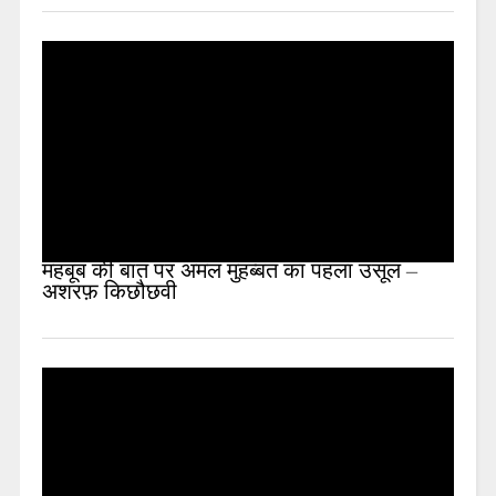
महबूब की बात पर अमल मुहब्बत का पहला उसूल –
अशरफ़ किछौछवी