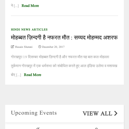
ने [...]
Read More
HINDI NEWS ARTICLES
मोहब्बत ज़िन्दगी है नफरत मौत : सय्यद मोहम्मद अशरफ
Husain Sherani
December 20, 2017
गोरखपुर/19 दिसम्बर मोहब्बत ज़िन्दगी है और नफरत मौत यह बात कल मोहल्ला
तुर्कमान गोरखपुर में एक धर्मसभा को संबोधित करते हुए आल इंडिया उलेमा व मशायख
बोर् [...]
Read More
Upcoming Events
VIEW ALL