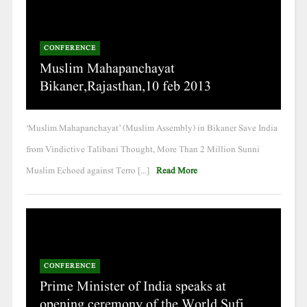
CONFERENCE
Muslim Mahapanchayat
Bikaner,Rajasthan,10 feb 2013
‘Muslim Mahapanchayat’ (Muslim Assembly) in Bikaner Save India
from Vindictive Talibani Thought, More Than 2 Million Sunni
Muslim Echoed against Terro [...]
Read More
CONFERENCE
Prime Minister of India speaks at
opening ceremony of the World Sufi