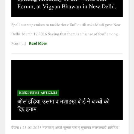
Forum, at Vigyan Bhawan in New Delhi.
Spell out steps taken to tackle riots: Sufi outfit asks Modi govt New
Delhi, March 17 2016 Saying that there is a “sense of fear” among
Musl [...]
Read More
HINDI NEWS ARTICLES
ऑल इंडिया उलमा व मशाइख़ बोर्ड ने बच्चों को
दिए इनाम
देवास। 23-03-2023 मकतब ए अहले सुन्नत रज़ा ए मुस्तफ़ा सल्लल्लाहो अ़लैहि व