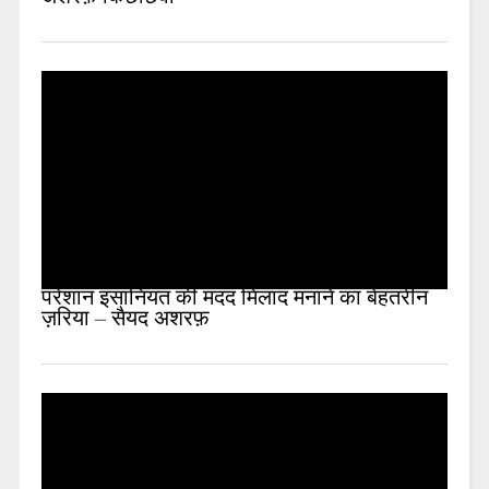
परेशान इंसानियत की मदद मिलाद मनाने का बेहतरीन
ज़रिया – सैयद अशरफ़