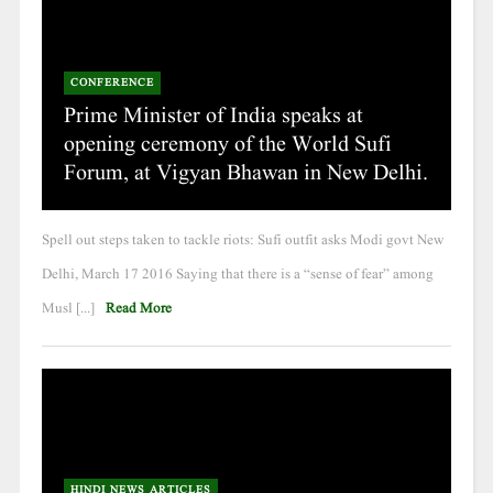
CONFERENCE
Prime Minister of India speaks at
opening ceremony of the World Sufi
Forum, at Vigyan Bhawan in New Delhi.
Spell out steps taken to tackle riots: Sufi outfit asks Modi govt New
Delhi, March 17 2016 Saying that there is a “sense of fear” among
Musl [...]
Read More
HINDI NEWS ARTICLES