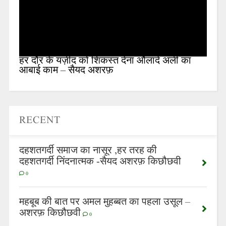
हर दौर के यज़ीद को शिकस्त देना औलादे अली का
आबाई काम – सैयद अशरफ़
RECENT
दहशतगर्दी समाज का नासूर ,हर तरह की
दहशतगर्दी निंदनात्मक -सैयद अशरफ़ किछौछवी
0
महबूब की बात पर अमल मुहब्बत का पहला उसूल –
अशरफ़ किछौछवी
0