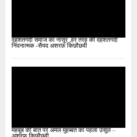
दहशतगर्दी समाज का नासूर ,हर तरह की दहशतगर्दी
निंदनात्मक -सैयद अशरफ़ किछौछवी
महबूब की बात पर अमल मुहब्बत का पहला उसूल –
अशरफ़ किछौछवी