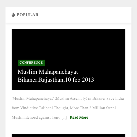
POPULAR
CONFERENCE
Muslim Mahapanchayat
Bikaner,Rajasthan,10 feb 2013
‘Muslim Mahapanchayat’ (Muslim Assembly) in Bikaner Save India
from Vindictive Talibani Thought, More Than 2 Million Sunni
Muslim Echoed against Terro [...]
Read More