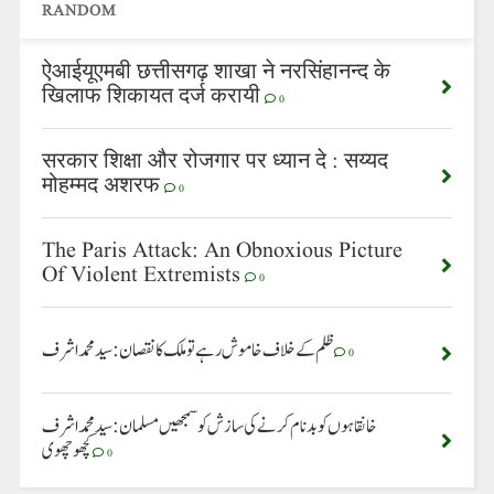
RANDOM
ऐआईयूएमबी छत्तीसगढ़ शाखा ने नरसिंहानन्द के
खिलाफ शिकायत दर्ज करायी
0
सरकार शिक्षा और रोजगार पर ध्यान दे : सय्यद
मोहम्मद अशरफ
0
The Paris Attack: An Obnoxious Picture
Of Violent Extremists
0
ظلم کے خلاف خاموش رہے تو ملک کا نقصان: سید محمد اشرف
0
خانقاہوں کو بدنام کرنے کی سازش کو سمجھیں مسلمان: سید محمد اشرف
کچھوچھوی
0