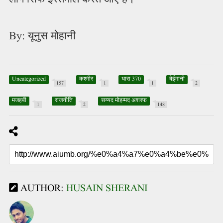
By: यूनुस मोहानी
Uncategorized
कश्मीर
धारा 370
बेईमानी
157
1
1
2
मजहबी
राजनीति
सय्यद मोहम्मद अशरफ
1
2
148
AUTHOR:
HUSAIN SHERANI