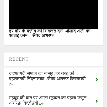
हर दौर के यज़ीद को शिकस्त देना औलादे अली का
आबाई काम – सैयद अशरफ़
RECENT
दहशतगर्दी समाज का नासूर ,हर तरह की
दहशतगर्दी निंदनात्मक -सैयद अशरफ़ किछौछवी
0
महबूब की बात पर अमल मुहब्बत का पहला उसूल –
अशरफ़ किछौछवी
0