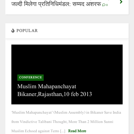
जल्दी मिलेगा प्रतिनिधिमंडल: सय्यद अशरफ
0
POPULAR
CONFERENCE
Muslim Mahapanchayat
Bikaner,Rajasthan,10 feb 2013
‘Muslim Mahapanchayat’ (Muslim Assembly) in Bikaner Save India
from Vindictive Talibani Thought, More Than 2 Million Sunni
Muslim Echoed against Terro [...]
Read More