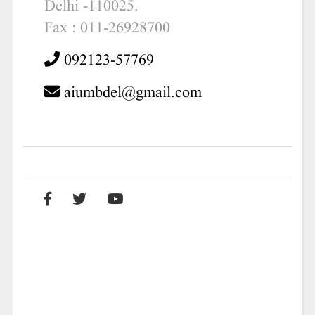
Delhi -110025.
Fax : 011-26928700
092123-57769
aiumbdel@gmail.com