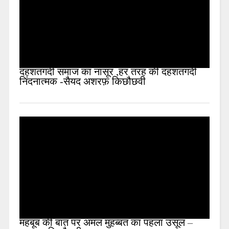
दहशतगर्दी समाज का नासूर ,हर तरह की दहशतगर्दी
निंदनात्मक -सैयद अशरफ़ किछौछवी
महबूब की बात पर अमल मुहब्बत का पहला उसूल –