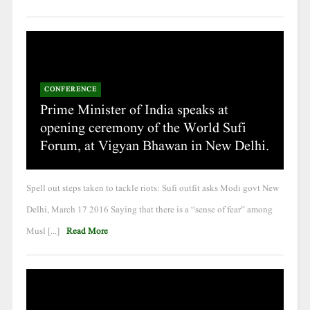
CONFERENCE
Prime Minister of India speaks at
opening ceremony of the World Sufi
Forum, at Vigyan Bhawan in New Delhi.
Spell out steps taken to tackle riots: Sufi outfit asks Modi govt New
Delhi, March 17 2016 Saying that there is a “sense of fear” among
Musl [...]
Read More