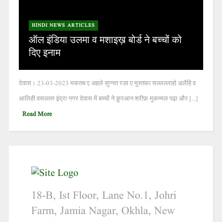
HINDI NEWS ARTICLES
ऑल इंडिया उलमा व मशाइख़ बोर्ड ने बच्चों को
दिए इनाम
देवास। 23-03-2023 मकतब ए अहले सुन्नत रज़ा ए मुस्तफ़ा सल्लल्लाहो अ़लैहि व
आलिही वसल्लम इंद्रा नगर देवास में बच्चों ने क़ुरआन शरीफ़ मुकम्मल पढ़ा और [...]
Read More
18-B, Ist Floor, Lane No.1, Johri
Farm, Jamia Nagar, Okhla, New