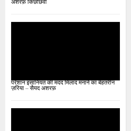
अशरफ़ किछौछवी
परेशान इंसानियत की मदद मिलाद मनाने का बेहतरीन
ज़रिया – सैयद अशरफ़