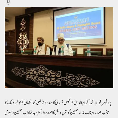
گیا۔
پروفیسر خواجہ محمداکرام الدین کو مجلس شوریٰ کا صدر،قاضی محمد نعمان کو یوتھ ونگ کا
نائب صدر،جناب جرار حسین کو اتر پردیش کا صدر،ڈاکٹرسید شاداب حسین رضوی