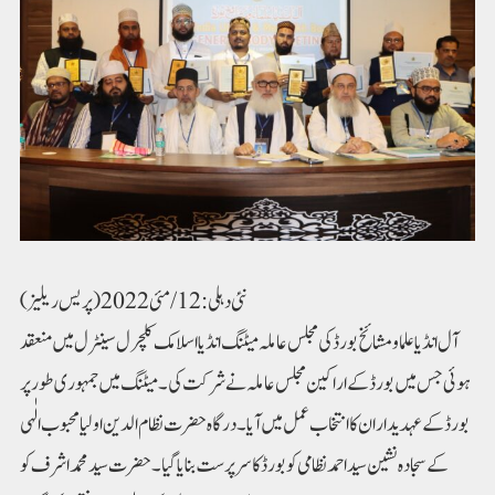
نئی دہلی: 12/مئی 2022(پریس ریلیز)
آل انڈیا علما ومشائخ بورڈ کی مجلس عاملہ میٹنگ انڈیا اسلامک کلچرل سینٹرل میں منعقد
ہوئی جس میں بورڈ کے اراکین مجلس عاملہ نے شرکت کی۔ میٹنگ میں جمہوری طور پر
بورڈ کے عہدیداران کا انتخاب عمل میں آیا۔ درگاہ حضرت نظام الدین اولیا محبوب الٰہی
کے سجادہ نشین سید احمد نظامی کو بورڈ کا سرپرست بنایا گیا۔ حضرت سید محمد اشرف کو