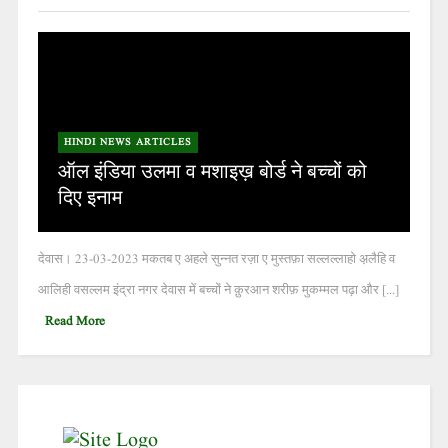
HINDI NEWS ARTICLES
ऑल इंडिया उलमा व मशाइख़ बोर्ड ने बच्चों को
दिए इनाम
देवास। 23-03-2023 मकतब ए अहले सुन्नत रज़ा ए मुस्तफ़ा सल्लल्लाहो अ़लैहि व
आलिही वसल्लम इंद्रा नगर देवास में बच्चों ने क़ुरआन शरीफ़ मुकम्मल पढ़ा और [...]
Read More