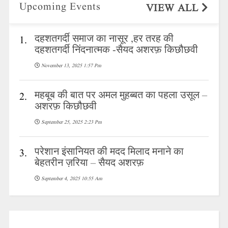
Upcoming Events
VIEW ALL
दहशतगर्दी समाज का नासूर ,हर तरह की
1.
दहशतगर्दी निंदनात्मक -सैयद अशरफ़ किछौछवी
November 13, 2025 1:57 Pm
महबूब की बात पर अमल मुहब्बत का पहला उसूल –
2.
अशरफ़ किछौछवी
September 25, 2025 2:23 Pm
परेशान इंसानियत की मदद मिलाद मनाने का
3.
बेहतरीन ज़रिया – सैयद अशरफ़
September 4, 2025 10:55 Am