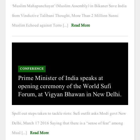
‘Muslim Mahapanchayat’ (Muslim Assembly) in Bikaner Save India
from Vindictive Talibani Thought, More Than 2 Million Sunni
Muslim Echoed against Terro [...]
Read More
CONFERENCE
Prime Minister of India speaks at
opening ceremony of the World Sufi
Forum, at Vigyan Bhawan in New Delhi.
Spell out steps taken to tackle riots: Sufi outfit asks Modi govt New
Delhi, March 17 2016 Saying that there is a “sense of fear” among
Musl [...]
Read More