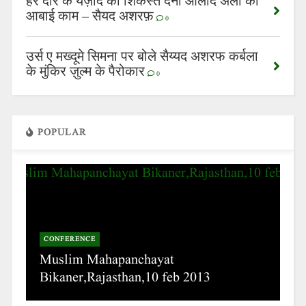
हर दौर के यज़ीद को शिकस्त देना औलादे अली का
आबाई काम – सैयद अशरफ़
0
उर्स ए मख्दूमे सिमना पर बोले सैय्यद अशरफ कर्बला
के मुंकिर ज़ुल्म के पैरोकार
0
POPULAR
CONFERENCE
Muslim Mahapanchayat
Bikaner,Rajasthan,10 feb 2013