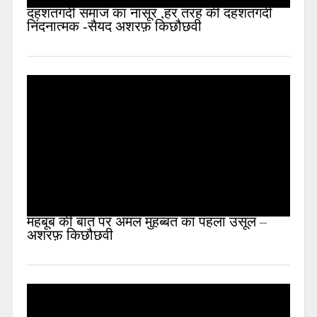
दहशतगर्दी समाज का नासूर ,हर तरह की दहशतगर्दी
निंदनात्मक -सैयद अशरफ़ किछौछवी
महबूब की बात पर अमल मुहब्बत का पहला उसूल –
अशरफ़ किछौछवी