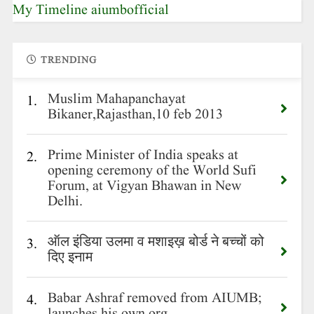
My Timeline aiumbofficial
TRENDING
Muslim Mahapanchayat
1.
Bikaner,Rajasthan,10 feb 2013
Prime Minister of India speaks at
2.
opening ceremony of the World Sufi
Forum, at Vigyan Bhawan in New
Delhi.
ऑल इंडिया उलमा व मशाइख़ बोर्ड ने बच्चों को
3.
दिए इनाम
Babar Ashraf removed from AIUMB;
4.
launches his own org