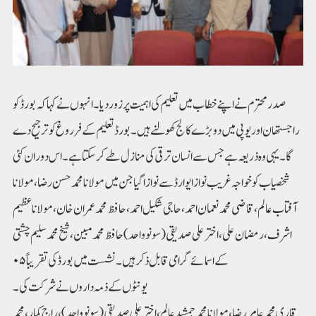
صدر محترم نے اپنے خطاب میں تعلیم کی اہمیت پر زور دیا۔ انہوں نے کہا کہ بورڈ کو
راجستھان اور یوپی میں دو بڑے کالج کھولنے ہیں۔ بورڈ تعلیم کے فرروغ کو ترجیح دے
گا۔ یہی وہ ذریعہ ہے جس سے انسان ترقی کی منازل طے کر سکتا ہے۔ اس دوران کئی
شخصیاب کو خواجہ غریب نواز ایوارڈ سے نوازا گیا جن میں مولانا محمد حسن رضا، مولانا
آفتاب عالم، قاضی محمد نعمان احمد، حاجی شکیل احمد، حافظ محمد عمران خان، مولانا عظیم
اشرف، رمضان علی، اختر علی صدیقی (سونو واحد) حافظ محمد مبین، شیخ محمد سلیم چشتی
کے اسمائے گرامی قابل ذکر ہیں۔نشست میں بورڈ کی تقریباً ۰۵
یونٹوں کے ذمہ داروں نے شرکت کی۔
قاری محمد عامر رضا، مولانا محمد جمشید عالم، اختر علی صدیقی(سونو واحد)، راج کمار، محمد