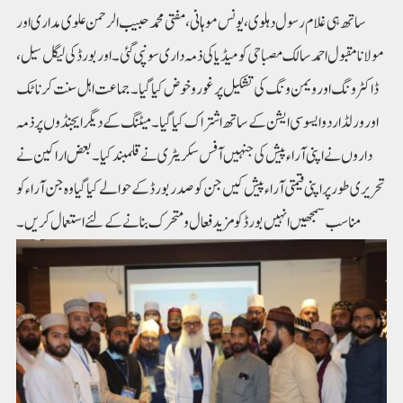
ساتھ ہی غلام رسول دہلوی، یونس موہانی، مفتی محمد حبیب الرحمن علوی مداری اور
مولانا مقبول احمد سالک مصباحی کو میڈیا کی ذمہ داری سونپی گئی۔اور بورڈ کی لیگل سیل،
ڈاکٹر ونگ اور ویمن ونگ کی تشکیل پر غوروخوض کیا گیا۔جماعت اہل سنت کرناٹک
اور ورلڈ اردو ایسو سی ایشن کے ساتھ اشتراک کیا گیا۔ میٹنگ کے دیگر ایجنڈوں پر ذمہ
داروں نے اپنی آراء پیش کی جنہیں آفس سکریٹری نے قلمبند کیا۔ بعض اراکین نے
تحریری طور پر اپنی قیمتی آراء پیش کیں جن کو صدر بورڈ کے حوالے کیا گیا وہ جن آراء کو
مناسب سمجھیں انہیں بورڈ کو مزید فعال و متحرک بنانے کے لئے استعمال کریں۔