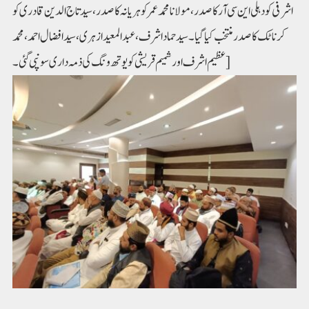
اشرفی کو دہلی این سی آرکا صدر،مولانا محمد عمر کوہریانہ کا صدر، سیدتاج الدین قادری کو
کرناٹک کا صدرمنتخب کیا گیا۔ سید حماد اشرف،عبدالمعید ازہری، سید افضال احمد،محمد
عظیم اشرف اور شمیم قریشی کو یوتھ ونگ کی ذمہ داری سونپی گئی۔]