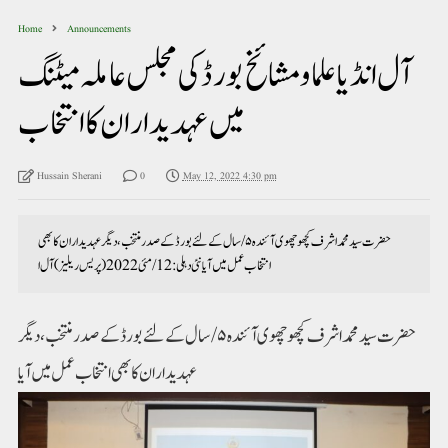
Home
Announcements
آل انڈیا علما ومشائخ بورڈ کی مجلس عاملہ میٹنگ
میں عہدیداران کا انتخاب
Hussain Sherani
0
May 12, 2022 4:30 pm
حضرت سید محمد اشرف کچھوچھوی آئندہ ۵/ سال کے لئے بورڈ کے صدر منتخب، دیگر عہدیداران کا بھی
انتخاب عمل میں آیا نئی دہلی: 12/مئی 2022(پریس ریلیز) آل ا
حضرت سید محمد اشرف کچھوچھوی آئندہ ۵/ سال کے لئے بورڈ کے صدر منتخب، دیگر
عہدیداران کا بھی انتخاب عمل میں آیا