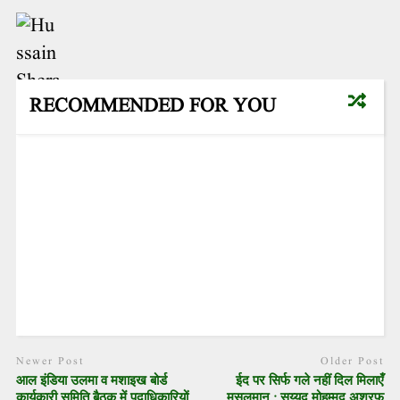
RECOMMENDED FOR YOU
Newer Post
Older Post
आल इंडिया उलमा व मशाइख बोर्ड
ईद पर सिर्फ गले नहीं दिल मिलाएँ
कार्यकारी समिति बैठक में पदाधिकारियों
मुसलमान : सय्यद मोहम्मद अशरफ