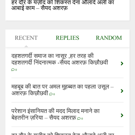
हर दौर के यज़ीद को शिकस्त देना औलादे अली का
आबाई काम – सैयद अशरफ़
RECENT
REPLIES
RANDOM
दहशतगर्दी समाज का नासूर ,हर तरह की
दहशतगर्दी निंदनात्मक -सैयद अशरफ़ किछौछवी
0
महबूब की बात पर अमल मुहब्बत का पहला उसूल –
अशरफ़ किछौछवी
0
परेशान इंसानियत की मदद मिलाद मनाने का
बेहतरीन ज़रिया – सैयद अशरफ़
0