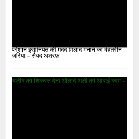
परेशान इंसानियत की मदद मिलाद मनाने का बेहतरीन
ज़रिया – सैयद अशरफ़