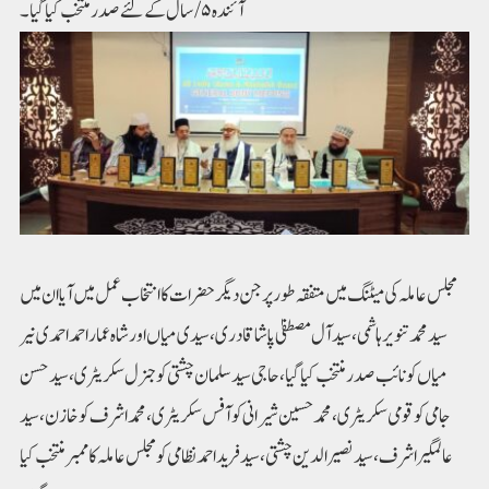
آئندہ ۵/ سال کے لئے صدر منتخب کیا گیا۔
مجلس عاملہ کی میٹنگ میں متفقہ طور پر جن دیگر حضرات کا انتخاب عمل میں آیا ان میں
سید محمد تنویر ہاشمی، سید آل مصطفیٰ پاشا قادری، سیدی میاں اور شاہ عمار احمد احمدی نیر
میاں کو نائب صدر منتخب کیا گیا، حاجی سید سلمان چشتی کو جنرل سکریٹری، سید حسن
جامی کو قومی سکریٹری، محمد حسین شیرانی کو آفس سکریٹری، محمد اشرف کو خازن،سید
عالمگیر اشرف، سید نصیر الدین چشتی، سید فرید احمد نظامی کو مجلس عاملہ کا ممبر منتخب کیا