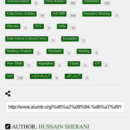
Announcements
Press Release
Statements
8
292
245
Urdu News Articles
AIUMB
Executive Meeting
65
540
1
Haryana
IICC
India
1
6
30
India Islamic Cultural Center
Karnataka
2
3
Madhaya Pradesh
Mashaikh
Meeting
1
1
5
New Dlehi
Rajastjhan
Ulama
UP
1
1
1
4
مجلس عاملہ میٹنگ
آل انڈیا علما ومشائخ بورڈ
wsf
128
4
1
AUTHOR:
HUSSAIN SHERANI