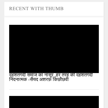
RECENT WITH THUMB
दहशतगर्दी समाज का नासूर ,हर तरह की दहशतगर्दी
निंदनात्मक -सैयद अशरफ़ किछौछवी