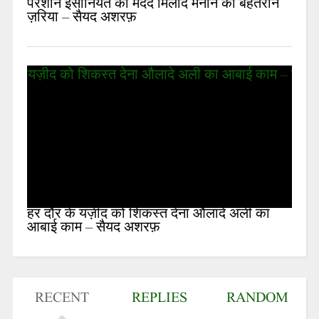
परेशान इंसानियत की मदद मिलाद मनाने का बेहतरीन
ज़रिया – सैयद अशरफ़
हर दौर के यज़ीद को शिकस्त देना औलादे अली का
आबाई काम – सैयद अशरफ़
RECENT
REPLIES
RANDOM