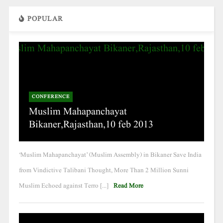
POPULAR
CONFERENCE
Muslim Mahapanchayat
Bikaner,Rajasthan,10 feb 2013
‘Muslim Mahapanchayat’ (Muslim Assembly) in Bikaner Save India
from Vindictive Talibani Thought, More Than 2 Million Sunni
Muslim Echoed against Terro [...]
Read More