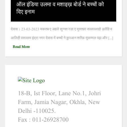
ऑल इंडिया उलमा व मशाइख़ बोर्ड ने बच्चों को
दिए इनाम
देवास। 23-03-2023 मकतब ए अहले सुन्नत रज़ा ए मुस्तफ़ा सल्लल्लाहो अ़लैहि व
आलिही वसल्लम इंद्रा नगर देवास में बच्चों ने क़ुरआन शरीफ़ मुकम्मल पढ़ा और [...]
Read More
18-B, Ist Floor, Lane No.1, Johri
Farm, Jamia Nagar, Okhla, New
Delhi -110025.
Fax : 011-26928700