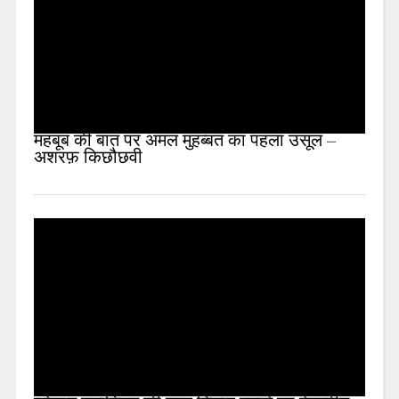
महबूब की बात पर अमल मुहब्बत का पहला उसूल –
अशरफ़ किछौछवी