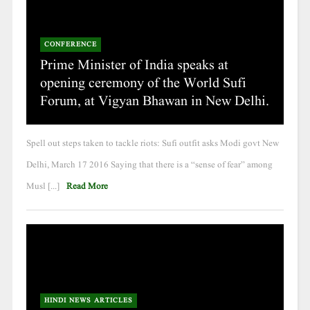
CONFERENCE
Prime Minister of India speaks at
opening ceremony of the World Sufi
Forum, at Vigyan Bhawan in New Delhi.
Spell out steps taken to tackle riots: Sufi outfit asks Modi govt New
Delhi, March 17 2016 Saying that there is a “sense of fear” among
Musl [...]
Read More
HINDI NEWS ARTICLES