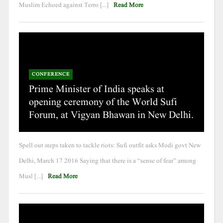
Muslim Echoed against Terro [...]
Read More
CONFERENCE
Prime Minister of India speaks at
opening ceremony of the World Sufi
Forum, at Vigyan Bhawan in New Delhi.
Spell out steps taken to tackle riots: Sufi outfit asks Modi govt New
Delhi, March 17 2016 Saying that there is a “sense of fear” among
Musl [...]
Read More