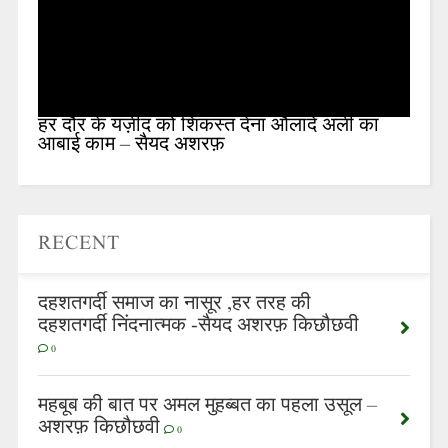
हर दौर के यज़ीद को शिकस्त देना औलादे अली का
आबाई काम – सैयद अशरफ़
RECENT
दहशतगर्दी समाज का नासूर ,हर तरह की
दहशतगर्दी निंदनात्मक -सैयद अशरफ़ किछौछवी
0
महबूब की बात पर अमल मुहब्बत का पहला उसूल –
अशरफ़ किछौछवी
0