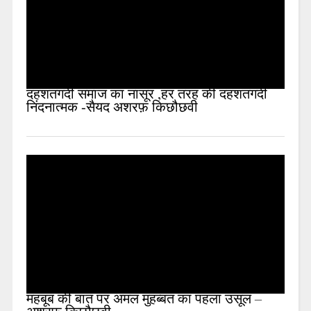
दहशतगर्दी समाज का नासूर ,हर तरह की दहशतगर्दी
निंदनात्मक -सैयद अशरफ़ किछौछवी
महबूब की बात पर अमल मुहब्बत का पहला उसूल –