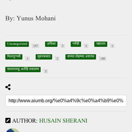
By: Yunus Mohani
Uncategorized
अशिक्षा
गरीबी
जहालत
157
3
3
1
मिलादुन्नबी
मुबारकबाद
सय्यद मोहम्मद अशरफ
1
2
148
सल्लल्लाहू अलैहि वसल्लम
2
AUTHOR:
HUSAIN SHERANI