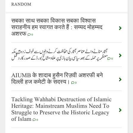
RANDOM
सबका साथ सबका विकास सबका विश्वास
सराहनीय हम स्वागत करते हैं : सय्यद मोहम्मद
अशरफ
0
آثارمٹانے والے عناصر آثار کی حفاظت کرنے والوں سے خوف زدہ ہیں مکہ
معظمہ پر حملہ کے بعد سیاسی بیان بازی پر علماو مشائخ بورڈ کے صدر کا ردعمل
0
AIUMB के शादाब हुसैन रिज़वी अशरफी बने
दिल्ली हज कमेटी के सदस्य।
0
Tackling Wahhabi Destruction of Islamic
Heritage: Mainstream Muslims Need To
Struggle to Preserve the Historic Legacy
of Islam
0