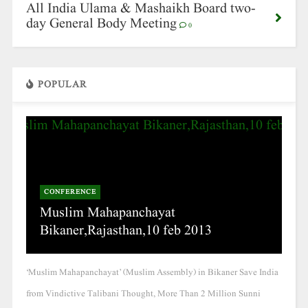
All India Ulama & Mashaikh Board two-
day General Body Meeting
0
POPULAR
CONFERENCE
Muslim Mahapanchayat
Bikaner,Rajasthan,10 feb 2013
‘Muslim Mahapanchayat’ (Muslim Assembly) in Bikaner Save India
from Vindictive Talibani Thought, More Than 2 Million Sunni