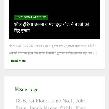
HINDI NEWS ARTICLES
ऑल इंडिया उलमा व मशाइख़ बोर्ड ने बच्चों को
दिए इनाम
देवास। 23-03-2023 मकतब ए अहले सुन्नत रज़ा ए मुस्तफ़ा सल्लल्लाहो अ़लैहि व
आलिही वसल्लम इंद्रा नगर देवास में बच्चों ने क़ुरआन शरीफ़ मुकम्मल पढ़ा और [...]
Read More
18-B, Ist Floor, Lane No.1, Johri
Farm, Jamia Nagar, Okhla, New