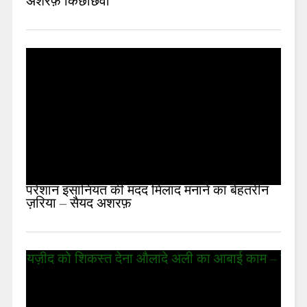
अशरफ़ किछौछवी
परेशान इंसानियत की मदद मिलाद मनाने का बेहतरीन
ज़रिया – सैयद अशरफ़