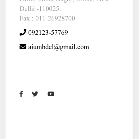
Delhi -110025.
Fax : 011-26928700
092123-57769
aiumbdel@gmail.com