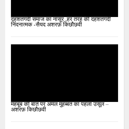
दहशतगर्दी समाज का नासूर ,हर तरह की दहशतगर्दी
निंदनात्मक -सैयद अशरफ़ किछौछवी
महबूब की बात पर अमल मुहब्बत का पहला उसूल –
अशरफ़ किछौछवी