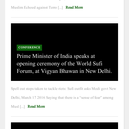
Muslim Echoed against Terro [...]
Read More
CONFERENCE
Prime Minister of India speaks at
opening ceremony of the World Sufi
Forum, at Vigyan Bhawan in New Delhi.
Spell out steps taken to tackle riots: Sufi outfit asks Modi govt New
Delhi, March 17 2016 Saying that there is a “sense of fear” among
Musl [...]
Read More