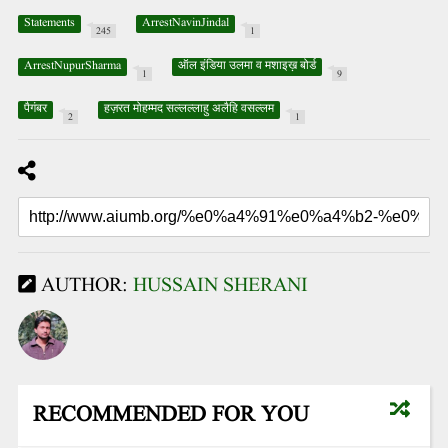
Statements
ArrestNavinJindal
245
1
ArrestNupurSharma
ऑल इंडिया उलमा व मशाइख़ बोर्ड
1
9
पैगंबर
हज़रत मोहम्मद सल्लल्लाहु अलैहि वसल्लम
2
1
AUTHOR:
HUSSAIN SHERANI
RECOMMENDED FOR YOU