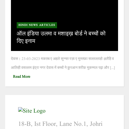
HINDI NEWS ARTICLES
ऑल इंडिया उलमा व मशाइख़ बोर्ड ने बच्चों को
दिए इनाम
देवास। 23-03-2023 मकतब ए अहले सुन्नत रज़ा ए मुस्तफ़ा सल्लल्लाहो अ़लैहि व
आलिही वसल्लम इंद्रा नगर देवास में बच्चों ने क़ुरआन शरीफ़ मुकम्मल पढ़ा और [...]
Read More
18-B, Ist Floor, Lane No.1, Johri