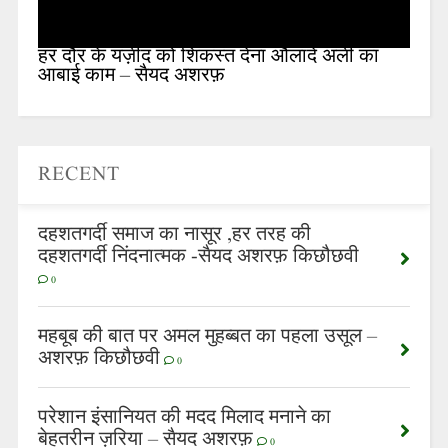
हर दौर के यज़ीद को शिकस्त देना औलादे अली का
आबाई काम – सैयद अशरफ़
RECENT
दहशतगर्दी समाज का नासूर ,हर तरह की
दहशतगर्दी निंदनात्मक -सैयद अशरफ़ किछौछवी
0
महबूब की बात पर अमल मुहब्बत का पहला उसूल –
अशरफ़ किछौछवी
0
परेशान इंसानियत की मदद मिलाद मनाने का
बेहतरीन ज़रिया – सैयद अशरफ़
0