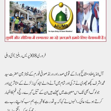
فروری 08(پریس ریلیز) نئی دہلی
آل انڈیا علما و مشائخ بورڈ کے قومی صدر اور ورلڈ صوفی فورم کے چیئرمین حضرت سید
محمد اشرف کچھوچھوی نے ترکی اور شام میں آنے والے تباہ کن زلزلے کے متاثرین اور
جو لوگ ابھی تک اس مصیبت میں پھنسے ہیں ان کے تئیں گہرے رنج و غم کا اظہار
کرتے ہوئے دعا کی۔انہوں نے کہا کہ یہ قدرت کا قہر ہے ہم سب کو اپنے رب سے
رحم کی بھیک مانگنی چاہئے۔