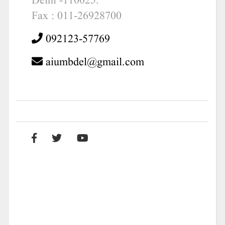
Delhi -110025.
Fax : 011-26928700
092123-57769
aiumbdel@gmail.com