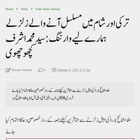
Home
News
Urdu News Articles
ترکی اور شام میں مسلسل آنے والے زلزلے
ہمارے لیے وارننگ: سید محمد اشرف
کچھوچھوی
Hussain Sherani
0
February 8, 2023 5:27 pm
علما مشائخ بورڈ کی اپیل زلزلے سے متاثرین کیلئے جمعہ کے روز خصوصی دعا کا اہتمام کیا جائے
فروری 08(پریس ریلیز) نئی دہلی آل انڈیا علما و مشائخ بور
علما مشائخ بورڈ کی اپیل زلزلے سے متاثرین کیلئے جمعہ کے روز خصوصی دعا کا اہتمام کیا
جائے