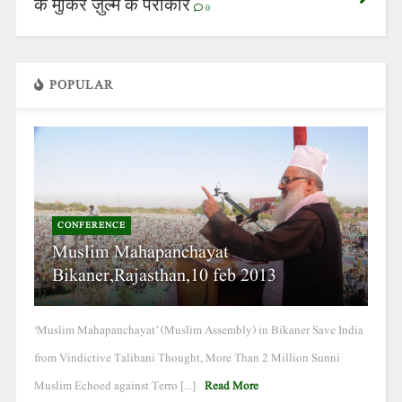
के मुंकिर ज़ुल्म के पैरोकार
0
POPULAR
CONFERENCE
Muslim Mahapanchayat
Bikaner,Rajasthan,10 feb 2013
‘Muslim Mahapanchayat’ (Muslim Assembly) in Bikaner Save India
from Vindictive Talibani Thought, More Than 2 Million Sunni
Muslim Echoed against Terro [...]
Read More