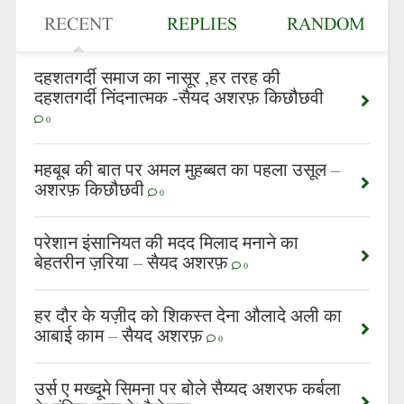
RECENT
REPLIES
RANDOM
दहशतगर्दी समाज का नासूर ,हर तरह की
दहशतगर्दी निंदनात्मक -सैयद अशरफ़ किछौछवी
0
महबूब की बात पर अमल मुहब्बत का पहला उसूल –
अशरफ़ किछौछवी
0
परेशान इंसानियत की मदद मिलाद मनाने का
बेहतरीन ज़रिया – सैयद अशरफ़
0
हर दौर के यज़ीद को शिकस्त देना औलादे अली का
आबाई काम – सैयद अशरफ़
0
उर्स ए मख्दूमे सिमना पर बोले सैय्यद अशरफ कर्बला