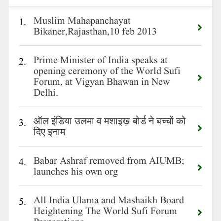
Muslim Mahapanchayat
1.
Bikaner,Rajasthan,10 feb 2013
Prime Minister of India speaks at
2.
opening ceremony of the World Sufi
Forum, at Vigyan Bhawan in New
Delhi.
ऑल इंडिया उलमा व मशाइख़ बोर्ड ने बच्चों को
3.
दिए इनाम
Babar Ashraf removed from AIUMB;
4.
launches his own org
All India Ulama and Mashaikh Board
5.
Heightening The World Sufi Forum