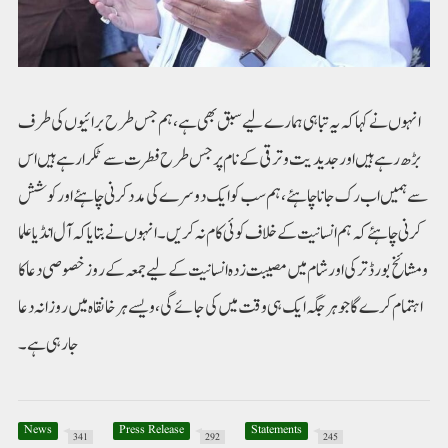
انہوں نے کہا کہ یہ تباہی ہمارے لیے سبق بھی ہے، ہم جس طرح برائیوں کی طرف
بڑھ رہے ہیں اور جدیدیت و ترقی کے نام پر جس طرح فطرت سے ٹکرارہے ہیں اس
سے ہمیں اب رک جانا چاہئے، ہم سب کو ایک دوسرے کی مدد کرنی چاہئے اور کوشش
کرنی چاہئے کہ ہم انسانیت کے خلاف کوئی کام نہ کریں۔انہوں نے بتایا کہ آل انڈیا علما
ومشائخ بورڈ ترکی اور شام میں مصیبت زدہ انسانیت کے لیے جمعہ کے روز خصوصی دعا کا
اہتمام کرے گا جو ہر جگہ ایک ہی وقت میں کی جائے گی، ویسے ہر خانقاہ میں روزانہ دعا
جا رہی ہے۔
News
Press Release
Statements
341
292
245