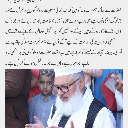
حضرت نے کہا کہ ہم سب دعاگو ہیں کہ اللہ تعالیٰ مصیبت زدہ لوگوں پر رحم فرمائے اور
جو لوگ ابھی تک ملبے میں دبے ہوئے ہیں انہیں بحفاظت باہر نکالا جائے اورجو لوگ
اس آفت کا شکار ہوگئے ہیں ان کے لواحقین کو صبر جمیل عطا فرمائے۔ ایسے وقت میں
سبھی کو انسانیت کی خدمت کے لیے آگے آنا چاہئے، ہم حکومت ہند کی جانب سے
فوری ریلیف بھیجنے کے فیصلے کو سراہتے ہیں، یہ وقت مصیبت زدہ لوگوں کی ہر ممکن مدد
کا ہے، جو جہاں ہے وہاں سے جو مدد ممکن ہو اسے کرنی چاہئے۔