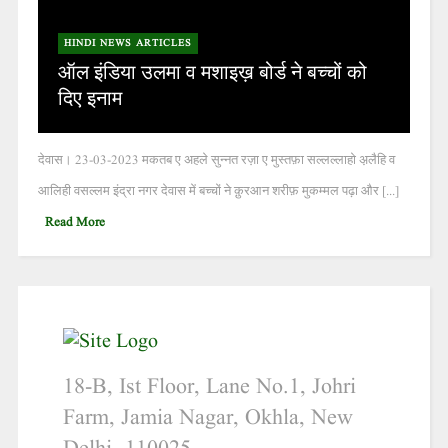
HINDI NEWS ARTICLES
ऑल इंडिया उलमा व मशाइख़ बोर्ड ने बच्चों को
दिए इनाम
देवास। 23-03-2023 मकतब ए अहले सुन्नत रज़ा ए मुस्तफ़ा सल्लल्लाहो अ़लैहि व
आलिही वसल्लम इंद्रा नगर देवास में बच्चों ने क़ुरआन शरीफ़ मुकम्मल पढ़ा और [...]
Read More
18-B, Ist Floor, Lane No.1, Johri
Farm, Jamia Nagar, Okhla, New