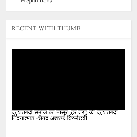
Preparations
RECENT WITH THUMB
दहशतगर्दी समाज का नासूर ,हर तरह की दहशतगर्दी
निंदनात्मक -सैयद अशरफ़ किछौछवी