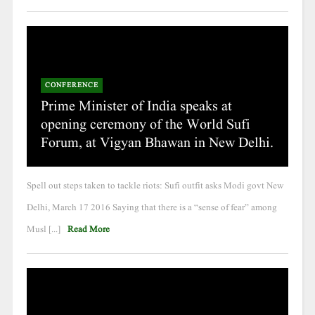
CONFERENCE
Prime Minister of India speaks at
opening ceremony of the World Sufi
Forum, at Vigyan Bhawan in New Delhi.
Spell out steps taken to tackle riots: Sufi outfit asks Modi govt New
Delhi, March 17 2016 Saying that there is a “sense of fear” among
Musl [...]
Read More