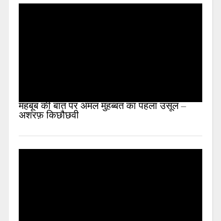
महबूब की बात पर अमल मुहब्बत का पहला उसूल –
अशरफ़ किछौछवी