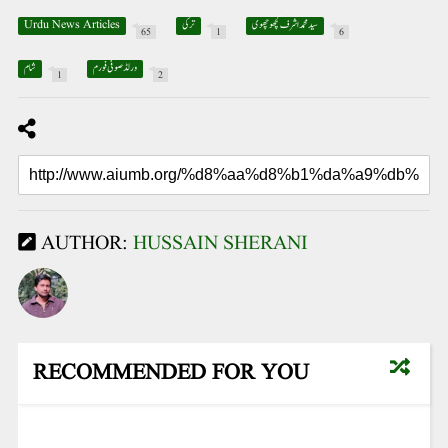
Urdu News Articles
ترکی
سید محمد اشرف کچھوچھوی
65
1
6
ورلڈ صوفی فورم
شام
1
2
AUTHOR:
HUSSAIN SHERANI
RECOMMENDED FOR YOU