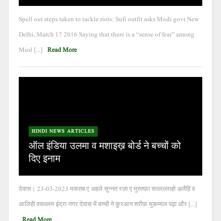
Spell out steps taken to tackle riots: Sufi outfit asks Modi govt New
Delhi, March 17 2016 Saying that there is a “sense of fear” among
Musl [...]
Read More
HINDI NEWS ARTICLES
ऑल इंडिया उलमा व मशाइख़ बोर्ड ने बच्चों को
दिए इनाम
देवास। 23-03-2023 मकतब ए अहले सुन्नत रज़ा ए मुस्तफ़ा सल्लल्लाहो अ़लैहि व
आलिही वसल्लम इंद्रा नगर देवास में बच्चों ने क़ुरआन शरीफ़ मुकम्मल पढ़ा और [...]
Read More