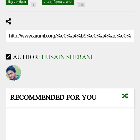
शैख़ ए तरीक़त
सय्यद मोहम्मद अशरफ
1
148
AUTHOR:
HUSAIN SHERANI
RECOMMENDED FOR YOU