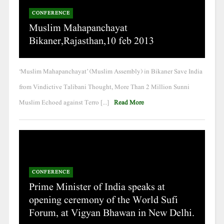
CONFERENCE
Muslim Mahapanchayat
Bikaner,Rajasthan,10 feb 2013
‘Muslim Mahapanchayat’ (Muslim Assembly) in Bikaner Save India
from Vindictive Talibani Thought, More Than 2 Million Sunni
Muslim Echoed against Terro [...]
Read More
CONFERENCE
Prime Minister of India speaks at
opening ceremony of the World Sufi
Forum, at Vigyan Bhawan in New Delhi.