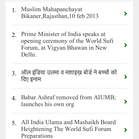
Muslim Mahapanchayat
1.
Bikaner,Rajasthan,10 feb 2013
Prime Minister of India speaks at
2.
opening ceremony of the World Sufi
Forum, at Vigyan Bhawan in New
Delhi.
ऑल इंडिया उलमा व मशाइख़ बोर्ड ने बच्चों को
3.
दिए इनाम
Babar Ashraf removed from AIUMB;
4.
launches his own org
All India Ulama and Mashaikh Board
5.
Heightening The World Sufi Forum
Preparations