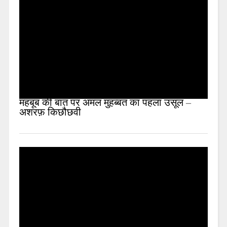
महबूब की बात पर अमल मुहब्बत का पहला उसूल –
अशरफ़ किछौछवी