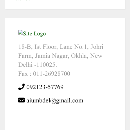
18-B, Ist Floor, Lane No.1, Johri
Farm, Jamia Nagar, Okhla, New
Delhi -110025.
Fax : 011-26928700
092123-57769
aiumbdel@gmail.com