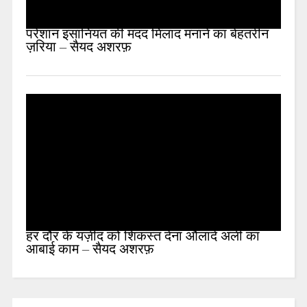
परेशान इंसानियत की मदद मिलाद मनाने का बेहतरीन
ज़रिया – सैयद अशरफ़
हर दौर के यज़ीद को शिकस्त देना औलादे अली का
आबाई काम – सैयद अशरफ़