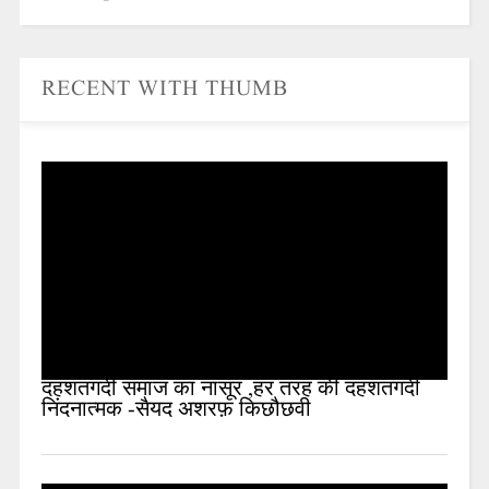
RECENT WITH THUMB
दहशतगर्दी समाज का नासूर ,हर तरह की दहशतगर्दी
निंदनात्मक -सैयद अशरफ़ किछौछवी