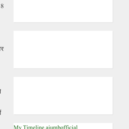
38
और
े
ं
My Timeline aiumbofficial