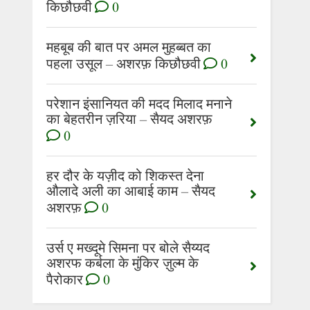
किछौछवी
0
महबूब की बात पर अमल मुहब्बत का
पहला उसूल – अशरफ़ किछौछवी
0
परेशान इंसानियत की मदद मिलाद मनाने
का बेहतरीन ज़रिया – सैयद अशरफ़
0
हर दौर के यज़ीद को शिकस्त देना
औलादे अली का आबाई काम – सैयद
अशरफ़
0
उर्स ए मख्दूमे सिमना पर बोले सैय्यद
अशरफ कर्बला के मुंकिर ज़ुल्म के
पैरोकार
0