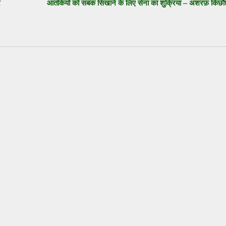
र
आतंकियों को सबक सिखाने के लिए सेना का शुक्रिया – अशरफ़ किछौ