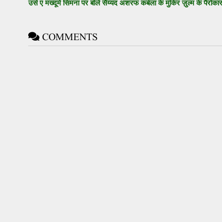
उर्स ए मख्दूमे सिमना पर बोले सैय्यद अशरफ कर्बला के मुंकिर ज़ुल्म के पैरोका
COMMENTS