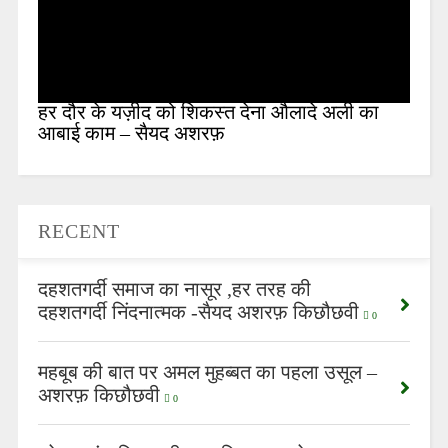
हर दौर के यज़ीद को शिकस्त देना औलादे अली का
आबाई काम – सैयद अशरफ़
RECENT
दहशतगर्दी समाज का नासूर ,हर तरह की
दहशतगर्दी निंदनात्मक -सैयद अशरफ़ किछौछवी
0
महबूब की बात पर अमल मुहब्बत का पहला उसूल –
अशरफ़ किछौछवी
0