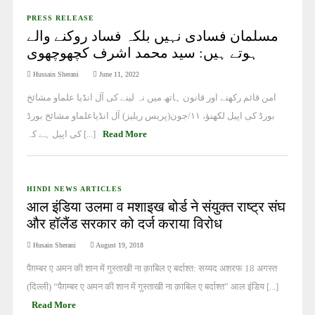
PRESS RELEASE
مسلمان فسادی نہیں بلکہ فساد روکنے والے
ہوتے ہیں: سید محمد اشرف کچھوچھوی
Hussain Sherani
June 11, 2022
امن قائم رکھنے اور قانون ہاتھ میں نہ لینے کی آل انڈیا علماو مشائخ
بورڈ کی اپیل لکھنؤ، ۱۱/جون(پریس ریلیز) آل انڈیاعلماو مشائخ بورڈ
کی اپیل ہے کہ [...]
Read More
HINDI NEWS ARTICLES
आल इंडिया उलमा व मशाइख बोर्ड ने संयुक्त राष्ट्र संघ
और हॉलैंड सरकार को दर्ज कराया विरोध
Husain Sherani
August 19, 2018
पैग़म्बर ए अमन की शान में गुस्ताखी ना क़ाबिल ए बर्दाश्त: सय्यद अशरफ 18 अगस्त
(दिल्ली) “पैग़म्बर ए अमन की शान में गुस्ताखी ना क़ाबिल ए बर्दाश्त” आल इंडिय [...]
Read More