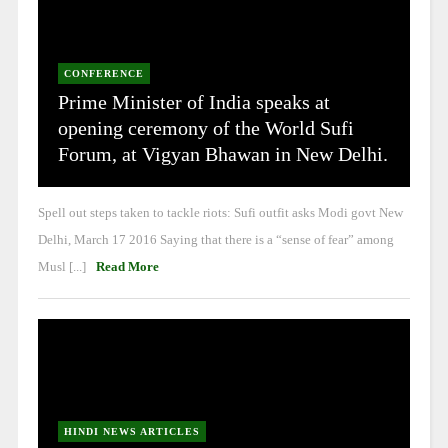
CONFERENCE
Prime Minister of India speaks at
opening ceremony of the World Sufi
Forum, at Vigyan Bhawan in New Delhi.
Spell out steps taken to tackle riots: Sufi outfit asks Modi govt New
Delhi, March 17 2016 Saying that there is a “sense of fear” among
Musl [...]
Read More
HINDI NEWS ARTICLES