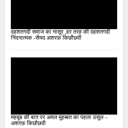
दहशतगर्दी समाज का नासूर ,हर तरह की दहशतगर्दी
निंदनात्मक -सैयद अशरफ़ किछौछवी
महबूब की बात पर अमल मुहब्बत का पहला उसूल –
अशरफ़ किछौछवी