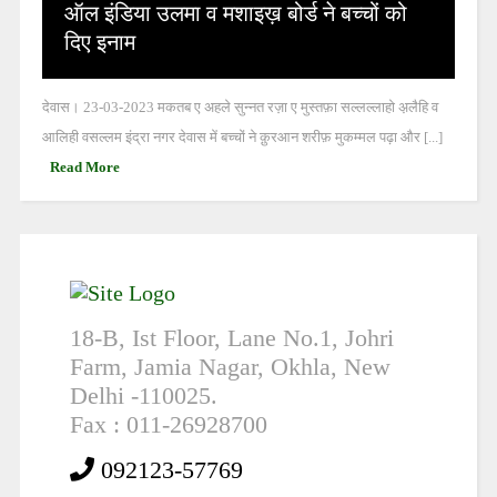
ऑल इंडिया उलमा व मशाइख़ बोर्ड ने बच्चों को
दिए इनाम
देवास। 23-03-2023 मकतब ए अहले सुन्नत रज़ा ए मुस्तफ़ा सल्लल्लाहो अ़लैहि व
आलिही वसल्लम इंद्रा नगर देवास में बच्चों ने क़ुरआन शरीफ़ मुकम्मल पढ़ा और [...]
Read More
18-B, Ist Floor, Lane No.1, Johri
Farm, Jamia Nagar, Okhla, New
Delhi -110025.
Fax : 011-26928700
092123-57769