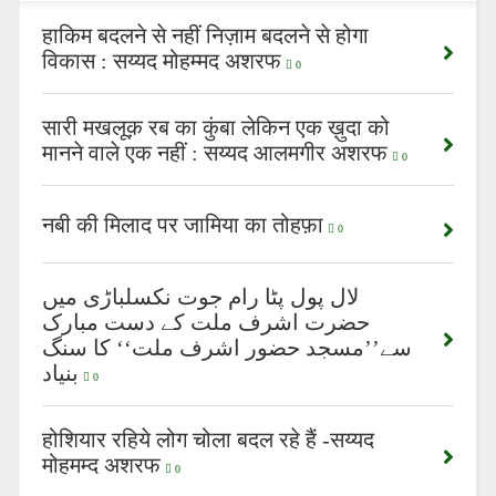
हाकिम बदलने से नहीं निज़ाम बदलने से होगा
विकास : सय्यद मोहम्मद अशरफ
0
सारी मखलूक़ रब का कुंबा लेकिन एक ख़ुदा को
मानने वाले एक नहीं : सय्यद आलमगीर अशरफ
0
नबी की मिलाद पर जामिया का तोहफ़ा
0
لال پول پٹا رام جوت نکسلباڑی میں
حضرت اشرف ملت کے دست مبارک
سے’’مسجد حضور اشرف ملت‘‘ کا سنگ
بنیاد
0
होशियार रहिये लोग चोला बदल रहे हैं -सय्यद
मोहमम्द अशरफ
0