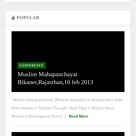
POPULAR
CONFERENCE
Muslim Mahapanchayat
Bikaner,Rajasthan,10 feb 2013
‘Muslim Mahapanchayat’ (Muslim Assembly) in Bikaner Save India
from Vindictive Talibani Thought, More Than 2 Million Sunni
Muslim Echoed against Terro [...]
Read More