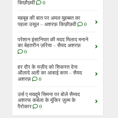
किछौछवी
0
महबूब की बात पर अमल मुहब्बत का
पहला उसूल – अशरफ़ किछौछवी
0
परेशान इंसानियत की मदद मिलाद मनाने
का बेहतरीन ज़रिया – सैयद अशरफ़
0
हर दौर के यज़ीद को शिकस्त देना
औलादे अली का आबाई काम – सैयद
अशरफ़
0
उर्स ए मख्दूमे सिमना पर बोले सैय्यद
अशरफ कर्बला के मुंकिर ज़ुल्म के
पैरोकार
0