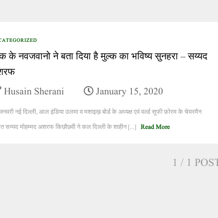
CATEGORIZED
ल्क के नवजवानो ने बता दिया है मुल्क का भविष्य सुनहरा – सय्यद
शरफ
Husain Sherani
January 15, 2020
नवरी नई दिल्ली, आल इंडिया उलमा व मशाइख़ बोर्ड के अध्यक्ष एवं वर्ल्ड सूफी फ़ोरम के चेयरमैन
त सय्यद मोहम्मद अशरफ किछौछवी ने कल दिल्ली के शाहीन [...]
Read More
1
/ 1 POS