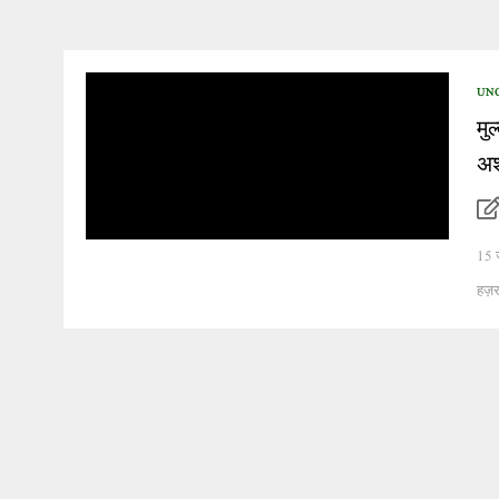
UN
मु
अ
15 ज
हज़र