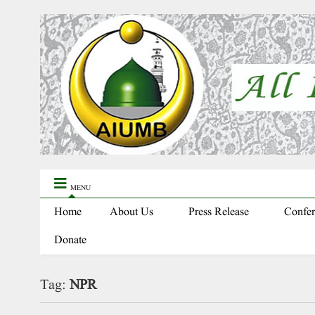
MENU
Home
About Us
Press Release
Confer
Donate
Tag:
NPR