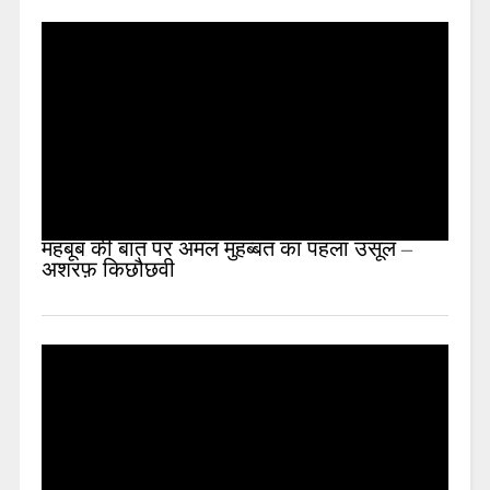
महबूब की बात पर अमल मुहब्बत का पहला उसूल –
अशरफ़ किछौछवी