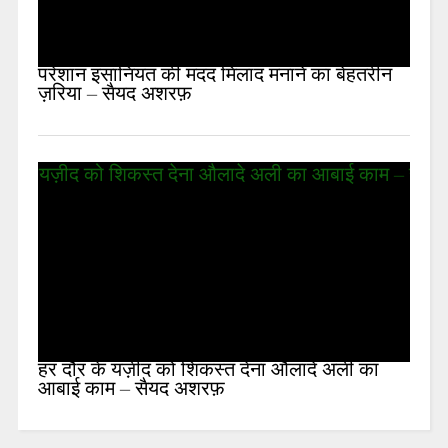
परेशान इंसानियत की मदद मिलाद मनाने का बेहतरीन
ज़रिया – सैयद अशरफ़
हर दौर के यज़ीद को शिकस्त देना औलादे अली का
आबाई काम – सैयद अशरफ़