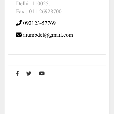
Delhi -110025.
Fax : 011-26928700
092123-57769
aiumbdel@gmail.com