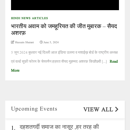
HINDI NEWS ARTICLES
भारतीय अवाम को जमहूरियत की जीत मुबारक – सैयद
अशरफ़
Hussain Sherani
June 5, 2024
5 जून 2024 बुधवार नई दिल्ली आल इंडिया उलमा व मशाईख़ बोर्ड के राष्ट्रीय अध्यक्ष
एवं वर्ल्ड सूफ़ी फोरम के चेयरमैन हज़रत सैयद मुहम्मद अशरफ़ किछौछवी [...]
Read
More
Upcoming Events
VIEW ALL
दहशतगर्दी समाज का नासूर ,हर तरह की
1.