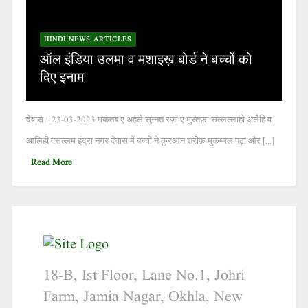
HINDI NEWS ARTICLES
ऑल इंडिया उलमा व मशाइख़ बोर्ड ने बच्चों को
दिए इनाम
देवास। 23-03-2023 मकतब ए अहले सुन्नत रज़ा ए मुस्तफ़ा सल्लल्लाहो अ़लैहि व
आलिही वसल्लम इंद्रा नगर देवास में बच्चों ने क़ुरआन शरीफ़ मुकम्मल पढ़ा और [...]
Read More
18-B, Ist Floor, Lane No.1, Johri
Farm, Jamia Nagar, Okhla, New