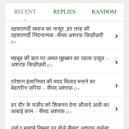
RECENT
REPLIES
RANDOM
दहशतगर्दी समाज का नासूर ,हर तरह की
दहशतगर्दी निंदनात्मक -सैयद अशरफ़ किछौछवी
0
महबूब की बात पर अमल मुहब्बत का पहला उसूल –
अशरफ़ किछौछवी
0
परेशान इंसानियत की मदद मिलाद मनाने का
बेहतरीन ज़रिया – सैयद अशरफ़
0
हर दौर के यज़ीद को शिकस्त देना औलादे अली का
आबाई काम – सैयद अशरफ़
0
उर्स ए मख्दूमे सिमना पर बोले सैय्यद अशरफ कर्बला