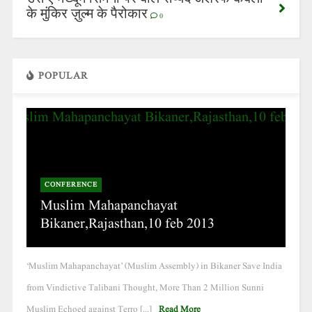
के मुंकिर ज़ुल्म के पैरोकार
0
POPULAR
CONFERENCE
Muslim Mahapanchayat
Bikaner,Rajasthan,10 feb 2013
‘Muslim Mahapanchayat’ (Muslim Assembly) in Bikaner Save India
from Vindictive Talibani Thought, More Than 2 Million Sunni
Muslim Echoed against Terro [...]
Read More