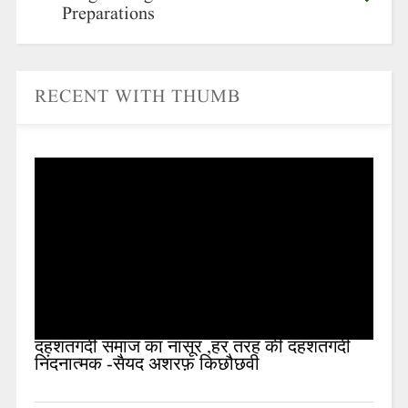
Preparations
RECENT WITH THUMB
दहशतगर्दी समाज का नासूर ,हर तरह की दहशतगर्दी
निंदनात्मक -सैयद अशरफ़ किछौछवी