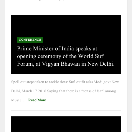
CONFERENCE
Prime Minister of India speaks at
opening ceremony of the World Sufi
Forum, at Vigyan Bhawan in New Delhi.
Spell out steps taken to tackle riots: Sufi outfit asks Modi govt New
Delhi, March 17 2016 Saying that there is a “sense of fear” among
Musl [...]
Read More