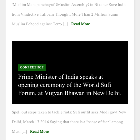
‘Muslim Mahapanchayat’ (Muslim Assembly) in Bikaner Save India
from Vindictive Talibani Thought, More Than 2 Million Sunni
Muslim Echoed against Terro [...]
Read More
CONFERENCE
Prime Minister of India speaks at
opening ceremony of the World Sufi
Forum, at Vigyan Bhawan in New Delhi.
Spell out steps taken to tackle riots: Sufi outfit asks Modi govt New
Delhi, March 17 2016 Saying that there is a “sense of fear” among
Musl [...]
Read More