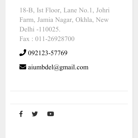
18-B, Ist Floor, Lane No.1, Johri
Farm, Jamia Nagar, Okhla, New
Delhi -110025.
Fax : 011-26928700
092123-57769
aiumbdel@gmail.com