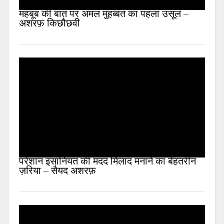
महबूब की बात पर अमल मुहब्बत का पहला उसूल –
अशरफ़ किछौछवी
परेशान इंसानियत की मदद मिलाद मनाने का बेहतरीन
ज़रिया – सैयद अशरफ़