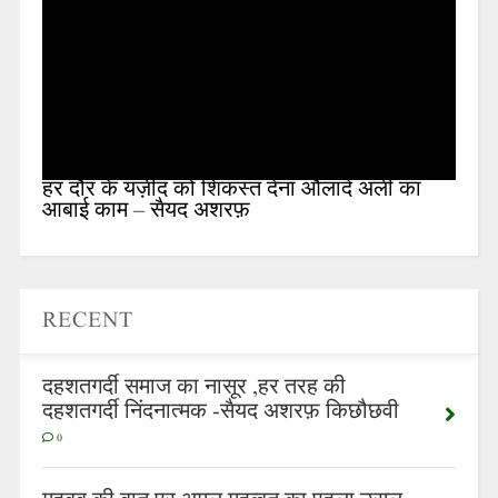
हर दौर के यज़ीद को शिकस्त देना औलादे अली का
आबाई काम – सैयद अशरफ़
RECENT
दहशतगर्दी समाज का नासूर ,हर तरह की
दहशतगर्दी निंदनात्मक -सैयद अशरफ़ किछौछवी
0