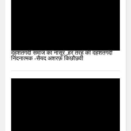
दहशतगर्दी समाज का नासूर ,हर तरह की दहशतगर्दी
निंदनात्मक -सैयद अशरफ़ किछौछवी