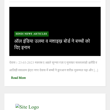
HINDI NEWS ARTICLES
ऑल इंडिया उलमा व मशाइख़ बोर्ड ने बच्चों को
दिए इनाम
देवास। 23-03-2023 मकतब ए अहले सुन्नत रज़ा ए मुस्तफ़ा सल्लल्लाहो अ़लैहि व
आलिही वसल्लम इंद्रा नगर देवास में बच्चों ने क़ुरआन शरीफ़ मुकम्मल पढ़ा और [...]
Read More