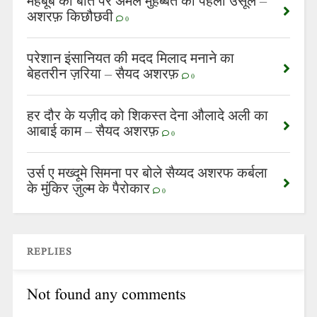
महबूब की बात पर अमल मुहब्बत का पहला उसूल –
अशरफ़ किछौछवी
0
परेशान इंसानियत की मदद मिलाद मनाने का
बेहतरीन ज़रिया – सैयद अशरफ़
0
हर दौर के यज़ीद को शिकस्त देना औलादे अली का
आबाई काम – सैयद अशरफ़
0
उर्स ए मख्दूमे सिमना पर बोले सैय्यद अशरफ कर्बला
के मुंकिर ज़ुल्म के पैरोकार
0
REPLIES
Not found any comments