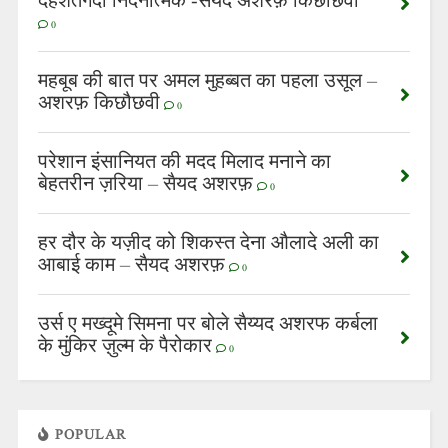
दहशतगर्दी निंदनात्मक -सैयद अशरफ़ किछौछवी
0
महबूब की बात पर अमल मुहब्बत का पहला उसूल –
अशरफ़ किछौछवी
0
परेशान इंसानियत की मदद मिलाद मनाने का
बेहतरीन ज़रिया – सैयद अशरफ़
0
हर दौर के यज़ीद को शिकस्त देना औलादे अली का
आबाई काम – सैयद अशरफ़
0
उर्स ए मख्दूमे सिमना पर बोले सैय्यद अशरफ कर्बला
के मुंकिर ज़ुल्म के पैरोकार
0
POPULAR