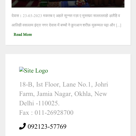
देवास। 23-03-2023 मकतब ए अहले सुन्नत रज़ा ए मुस्तफ़ा सल्लल्लाहो अ़लैहि व
आलिही वसल्लम इंद्रा नगर देवास में बच्चों ने क़ुरआन शरीफ़ मुकम्मल पढ़ा और [...]
Read More
18-B, Ist Floor, Lane No.1, Johri
Farm, Jamia Nagar, Okhla, New
Delhi -110025.
Fax : 011-26928700
092123-57769