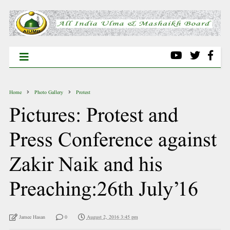
Home
Photo Gallery
Protest
Pictures: Protest and
Press Conference against
Zakir Naik and his
Preaching:26th July’16
Jamee Hasan
0
August 2, 2016 3:45 pm