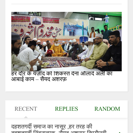
हर दौर के यज़ीद को शिकस्त देना औलादे अली का
आबाई काम – सैयद अशरफ़
RECENT
REPLIES
RANDOM
दहशतगर्दी समाज का नासूर ,हर तरह की