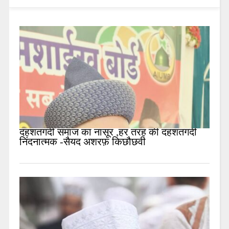
दहशतगर्दी समाज का नासूर ,हर तरह की दहशतगर्दी
निंदनात्मक -सैयद अशरफ़ किछौछवी