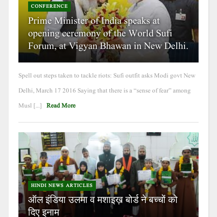
CONFERENCE
Prime Minister of India speaks at
opening ceremony of the World Sufi
Forum, at Vigyan Bhawan in New Delhi.
Spell out steps taken to tackle riots: Sufi outfit asks Modi govt New
Delhi, March 17 2016 Saying that there is a “sense of fear” among
Musl [...]
Read More
HINDI NEWS ARTICLES
ऑल इंडिया उलमा व मशाइख़ बोर्ड ने बच्चों को
दिए इनाम