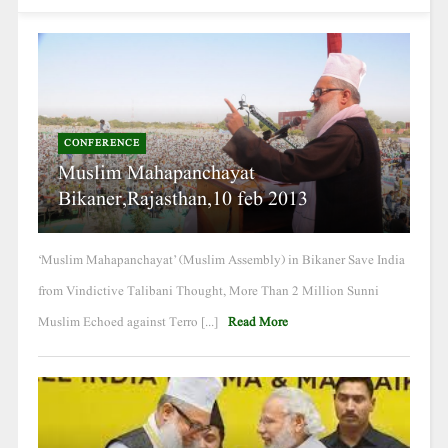
CONFERENCE
Muslim Mahapanchayat
Bikaner,Rajasthan,10 feb 2013
‘Muslim Mahapanchayat’ (Muslim Assembly) in Bikaner Save India
from Vindictive Talibani Thought, More Than 2 Million Sunni
Muslim Echoed against Terro [...]
Read More