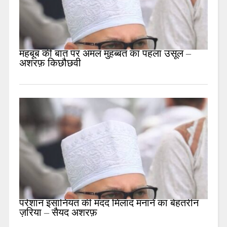
महबूब की बात पर अमल मुहब्बत का पहला उसूल –
अशरफ़ किछौछवी
परेशान इंसानियत की मदद मिलाद मनाने का बेहतरीन
ज़रिया – सैयद अशरफ़