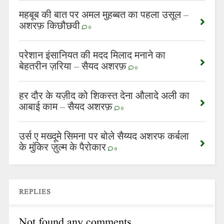
महबूब की बात पर अमल मुहब्बत का पहला उसूल –
अशरफ़ किछौछवी
0
परेशान इंसानियत की मदद मिलाद मनाने का
बेहतरीन ज़रिया – सैयद अशरफ़
0
हर दौर के यज़ीद को शिकस्त देना औलादे अली का
आबाई काम – सैयद अशरफ़
0
उर्स ए मख्दूमे सिमना पर बोले सैय्यद अशरफ कर्बला
के मुंकिर ज़ुल्म के पैरोकार
0
REPLIES
Not found any comments