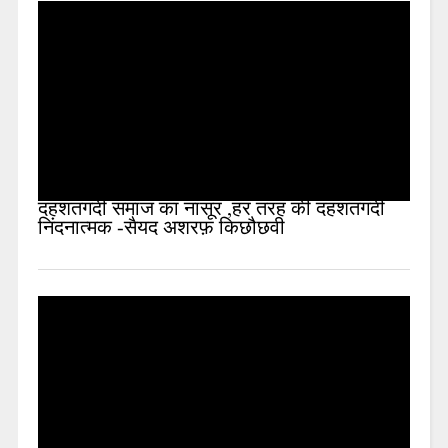
दहशतगर्दी समाज का नासूर ,हर तरह की दहशतगर्दी
निंदनात्मक -सैयद अशरफ़ किछौछवी