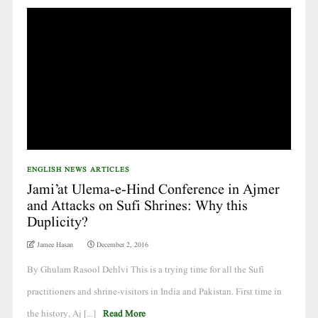
ENGLISH NEWS ARTICLES
Jami’at Ulema-e-Hind Conference in Ajmer
and Attacks on Sufi Shrines: Why this
Duplicity?
Jamee Hasan
December 2, 2016
By Ghulam Rasool Dehlvi This is a trying time for all the Sufi
practitioners and shrine-visitors in India and Pakistan. First time in
the history, Aj [...]
Read More