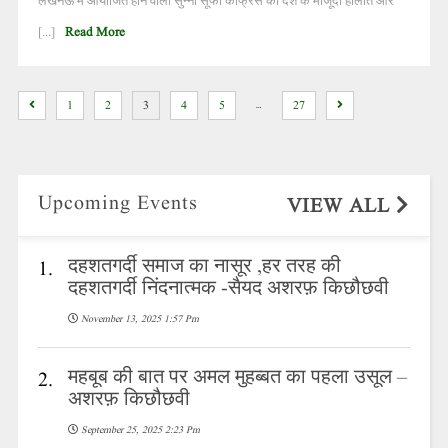
लखनऊ में आयोजित होने वाली सुन्नी सूफी कांफ्रेंस को देश के मौजूदा हालात और
[...]
Read More
…
1
2
3
4
5
27
Upcoming Events
VIEW ALL
दहशतगर्दी समाज का नासूर ,हर तरह की
1.
दहशतगर्दी निंदनात्मक -सैयद अशरफ़ किछौछवी
November 13, 2025 1:57 Pm
महबूब की बात पर अमल मुहब्बत का पहला उसूल –
2.
अशरफ़ किछौछवी
September 25, 2025 2:23 Pm