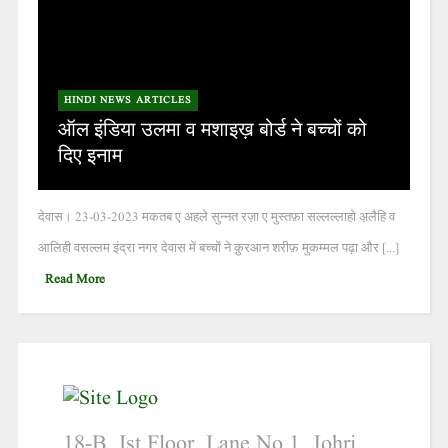
HINDI NEWS ARTICLES
ऑल इंडिया उलमा व मशाइख़ बोर्ड ने बच्चों को
दिए इनाम
देवास। 23-03-2023 मकतब ए अहले सुन्नत रज़ा ए मुस्तफ़ा सल्लल्लाहो अ़लैहि व
आलिही वसल्लम इंद्रा नगर देवास में बच्चों ने क़ुरआन शरीफ़ मुकम्मल पढ़ा और [...]
Read More
18-B, Ist Floor, Lane No.1, Johri