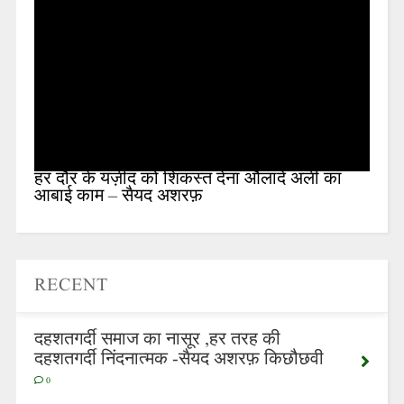
हर दौर के यज़ीद को शिकस्त देना औलादे अली का
आबाई काम – सैयद अशरफ़
RECENT
दहशतगर्दी समाज का नासूर ,हर तरह की
दहशतगर्दी निंदनात्मक -सैयद अशरफ़ किछौछवी
0