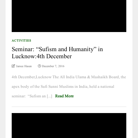
ACTIVITIES
Seminar: “Sufism and Humanity” in
Lucknow:4th December
Jamee Hasan
December 7, 2016
4th December,Lucknow The All India Ulama & Mashaikh Board, the
apex body of the Sufi Sunni Muslims in India, held a national
seminar: “Sufism an [...]
Read More