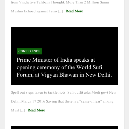
from Vindictive Talibani Thought, More Than 2 Million Sunni
Muslim Echoed against Terro [...]
Read More
CONFERENCE
Prime Minister of India speaks at
opening ceremony of the World Sufi
Forum, at Vigyan Bhawan in New Delhi.
Spell out steps taken to tackle riots: Sufi outfit asks Modi govt New
Delhi, March 17 2016 Saying that there is a “sense of fear” among
Musl [...]
Read More