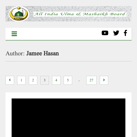
Author:
Jamee Hasan
…
1
2
3
4
5
27