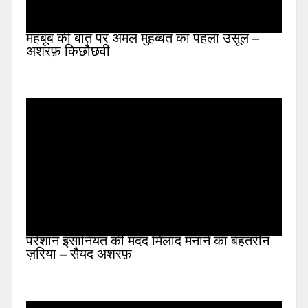
महबूब की बात पर अमल मुहब्बत का पहला उसूल –
अशरफ़ किछौछवी
परेशान इंसानियत की मदद मिलाद मनाने का बेहतरीन
ज़रिया – सैयद अशरफ़