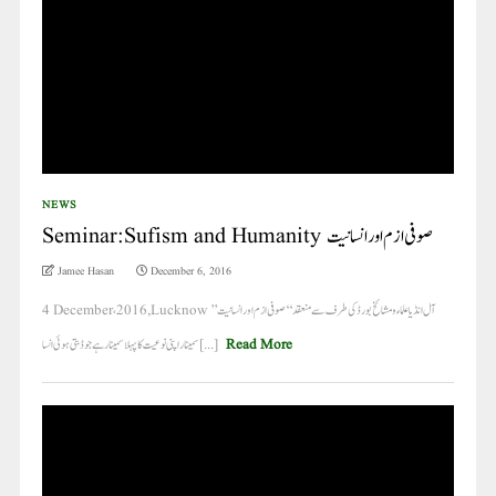
NEWS
Seminar:Sufism and Humanity صوفی ازم اور انسانیت
Jamee Hasan
December 6, 2016
4 December، 2016,Lucknow آل انڈیا علماء ومشائخ بورڈ کی طرف سے منعقد ‘‘صوفی ازم اور انسانیت ’’
سمینار اپنی نوعیت کا پہلا سمینار ہے جو ڈبتی ہوئی انسا [...]
Read More