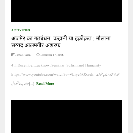
ACTIVITIES
अजमेर का गठबंधन: कहानी या हक़ीक़त : मौलाना
सय्यद आलमगीर अशरफ
Jamee Hasan
December 17, 2016
4th December,Lucknow, Seminar: Sufism and Humanity
https://www.youtube.com/watch?v=VLiyeNOXaeE اجمیر کا اتحاد: فسانہ یا حقیقت
مولاناسیدعالمگیر اش [...]
Read More