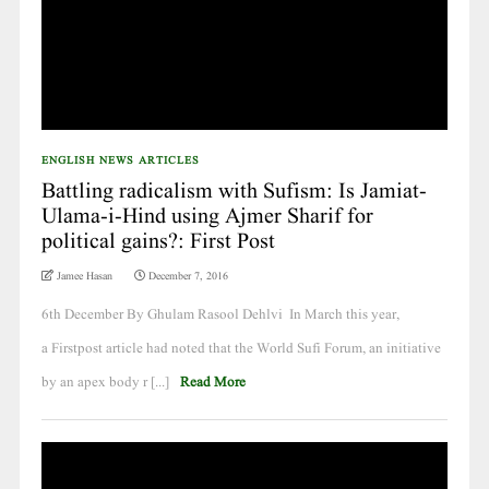
ENGLISH NEWS ARTICLES
Battling radicalism with Sufism: Is Jamiat-
Ulama-i-Hind using Ajmer Sharif for
political gains?: First Post
Jamee Hasan
December 7, 2016
6th December By Ghulam Rasool Dehlvi In March this year,
a Firstpost article had noted that the World Sufi Forum, an initiative
by an apex body r [...]
Read More