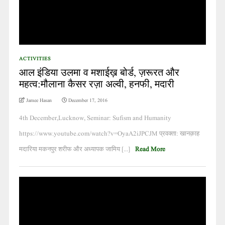
ACTIVITIES
आल इंडिया उलमा व मशाईख़ बोर्ड, ज़रूरत और
महत्व:मौलाना कैसर रज़ा अल्वी, हनफी, मदारी
Jamee Hasan
December 17, 2016
4th December,Lucknow, Seminar: Sufism and Humanity
https://www.youtube.com/watch?v=OyaA2iJPCJM प्रवक्ता: खानक़ाह
मदारिया मकनपुर शरीफ और अध्यापक जामिय [...]
Read More