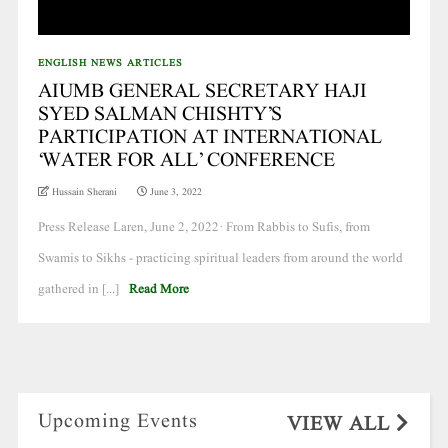
ENGLISH NEWS ARTICLES
AIUMB GENERAL SECRETARY HAJI
SYED SALMAN CHISHTY’S
PARTICIPATION AT INTERNATIONAL
‘WATER FOR ALL’ CONFERENCE
Hussain Sherani
June 3, 2022
Press Release Laren, June 2, 2022· From Rabbis to Sufis, from
Swamis to Sikhs - practicing spiritual leaders from around the world
gathered in [...]
Read More
Upcoming Events
VIEW ALL