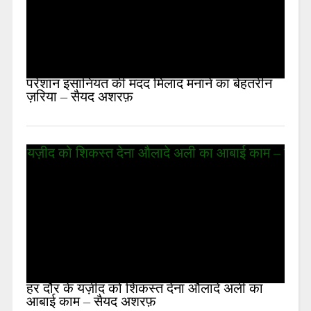
परेशान इंसानियत की मदद मिलाद मनाने का बेहतरीन
ज़रिया – सैयद अशरफ़
हर दौर के यज़ीद को शिकस्त देना औलादे अली का
आबाई काम – सैयद अशरफ़