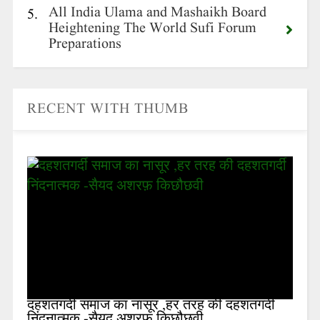
All India Ulama and Mashaikh Board
5.
Heightening The World Sufi Forum
Preparations
RECENT WITH THUMB
दहशतगर्दी समाज का नासूर ,हर तरह की दहशतगर्दी
निंदनात्मक -सैयद अशरफ़ किछौछवी