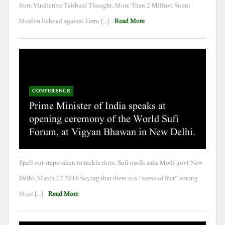
from Vindictive Talibani Thought, More Than 2 Million Sunni
Muslim Echoed against Terro [...]
Read More
CONFERENCE
Prime Minister of India speaks at
opening ceremony of the World Sufi
Forum, at Vigyan Bhawan in New Delhi.
Spell out steps taken to tackle riots: Sufi outfit asks Modi govt New
Delhi, March 17 2016 Saying that there is a “sense of fear” among
Musl [...]
Read More