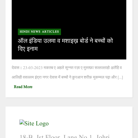
HINDI NEWS ARTICLES
ऑल इंडिया उलमा व मशाइख़ बोर्ड ने बच्चों को
दिए इनाम
देवास। 23-03-2023 मकतब ए अहले सुन्नत रज़ा ए मुस्तफ़ा सल्लल्लाहो अ़लैहि व
आलिही वसल्लम इंद्रा नगर देवास में बच्चों ने क़ुरआन शरीफ़ मुकम्मल पढ़ा और [...]
Read More
18-B, Ist Floor, Lane No.1, Johri