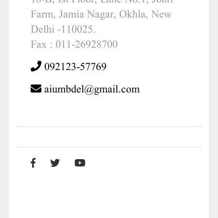
Farm, Jamia Nagar, Okhla, New
Delhi -110025.
Fax : 011-26928700
092123-57769
aiumbdel@gmail.com