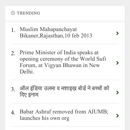
TRENDING
Muslim Mahapanchayat
1.
Bikaner,Rajasthan,10 feb 2013
Prime Minister of India speaks at
2.
opening ceremony of the World Sufi
Forum, at Vigyan Bhawan in New
Delhi.
ऑल इंडिया उलमा व मशाइख़ बोर्ड ने बच्चों को
3.
दिए इनाम
Babar Ashraf removed from AIUMB;
4.
launches his own org