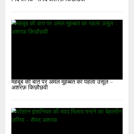
महबूब की बात पर अमल मुहब्बत का पहला उसूल –
अशरफ़ किछौछवी