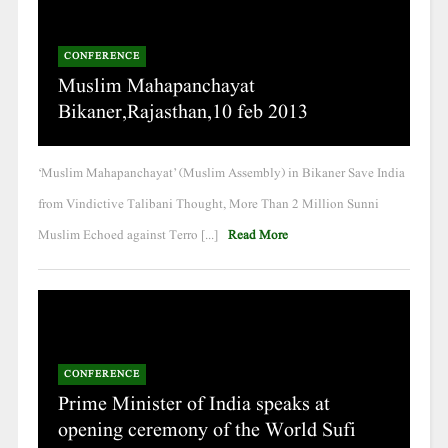
CONFERENCE
Muslim Mahapanchayat
Bikaner,Rajasthan,10 feb 2013
‘Muslim Mahapanchayat’ (Muslim Assembly) in Bikaner Save India
from Vindictive Talibani Thought, More Than 2 Million Sunni
Muslim Echoed against Terro [...]
Read More
CONFERENCE
Prime Minister of India speaks at
opening ceremony of the World Sufi