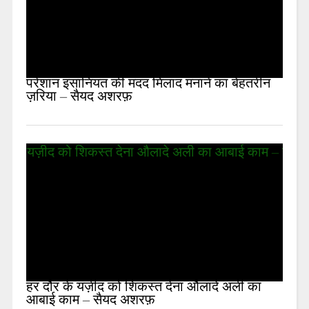
परेशान इंसानियत की मदद मिलाद मनाने का बेहतरीन
ज़रिया – सैयद अशरफ़
हर दौर के यज़ीद को शिकस्त देना औलादे अली का
आबाई काम – सैयद अशरफ़