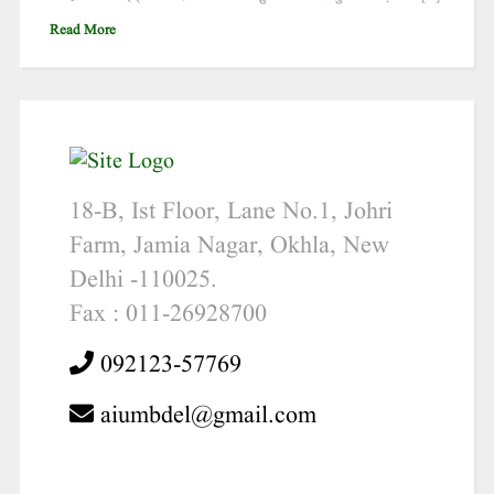
Read More
18-B, Ist Floor, Lane No.1, Johri
Farm, Jamia Nagar, Okhla, New
Delhi -110025.
Fax : 011-26928700
092123-57769
aiumbdel@gmail.com