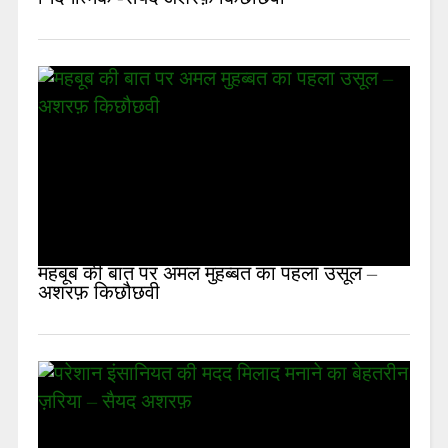
महबूब की बात पर अमल मुहब्बत का पहला उसूल –
अशरफ़ किछौछवी