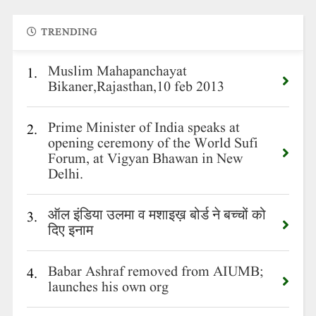
TRENDING
Muslim Mahapanchayat
1.
Bikaner,Rajasthan,10 feb 2013
Prime Minister of India speaks at
2.
opening ceremony of the World Sufi
Forum, at Vigyan Bhawan in New
Delhi.
ऑल इंडिया उलमा व मशाइख़ बोर्ड ने बच्चों को
3.
दिए इनाम
Babar Ashraf removed from AIUMB;
4.
launches his own org