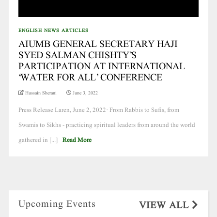
ENGLISH NEWS ARTICLES
AIUMB GENERAL SECRETARY HAJI
SYED SALMAN CHISHTY’S
PARTICIPATION AT INTERNATIONAL
‘WATER FOR ALL’ CONFERENCE
Hussain Sherani
June 3, 2022
Press Release Laren, June 2, 2022· From Rabbis to Sufis, from
Swamis to Sikhs - practicing spiritual leaders from around the world
gathered in [...]
Read More
Upcoming Events
VIEW ALL