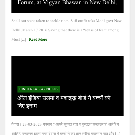
Forum, at Vigyan Bhawan in New Delhi.
Spell out steps taken to tackle riots: Sufi outfit asks Modi govt New
Delhi, March 17 2016 Saying that there is a “sense of fear” among
Musl [...]
Read More
HINDI NEWS ARTICLES
ऑल इंडिया उलमा व मशाइख़ बोर्ड ने बच्चों को
दिए इनाम
देवास। 23-03-2023 मकतब ए अहले सुन्नत रज़ा ए मुस्तफ़ा सल्लल्लाहो अ़लैहि व
आलिही वसल्लम इंद्रा नगर देवास में बच्चों ने क़ुरआन शरीफ़ मुकम्मल पढ़ा और [...]